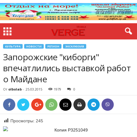
КУЛЬТУРА
НОВОСТИ
РЕГИОН
ЭКСКЛЮЗИВ
Запорожские "киборги"
впечатлились выставкой работ
о Майдане
От
olbolab
-
25.03.2015
1979
0
Просмотры:
245