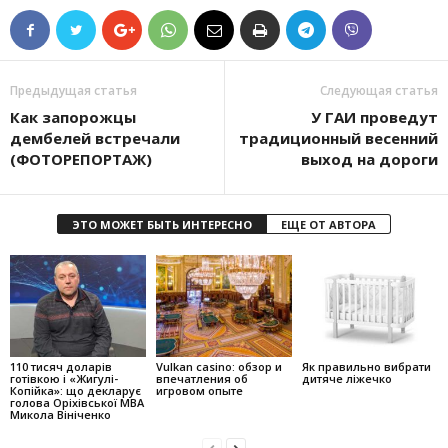
Предыдущая статья
Следующая статья
Как запорожцы
У ГАИ проведут
дембелей встречали
традиционный весенний
(ФОТОРЕПОРТАЖ)
выход на дороги
ЭТО МОЖЕТ БЫТЬ ИНТЕРЕСНО
ЕЩЕ ОТ АВТОРА
110 тисяч доларів
Vulkan casino: обзор и
Як правильно вибрати
готівкою і «Жигулі-
впечатления об
дитяче ліжечко
Копійка»: що декларує
игровом опыте
голова Оріхівської МВА
Микола Вініченко