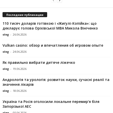
Последние публикации
110 тисяч доларів готівкою і «Жигулі-Копійка»: що
декларує голова Оріхівської МВА Микола Вініченко
oleg
-
26.06.2026
Vulkan casino: обзор и впечатления об игровом опыте
oleg
-
24.06.2026
Як правильно вибрати дитяче ліжечко
oleg
-
19.06.2026
Андрологія та урологія: розвиток науки, сучасні реалії та
значення лікарів
oleg
-
18.06.2026
Україна та Росія оголосили локальне перемир’я біля
Запорізької АЕС
oleg
-
05.06.2026