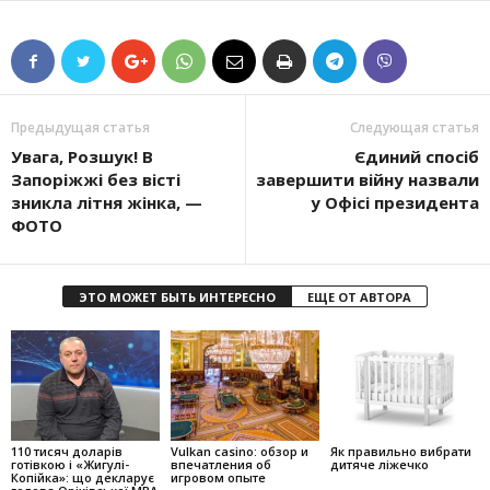
Предыдущая статья
Следующая статья
Увага, Розшук! В
Єдиний спосіб
Запоріжжі без вісті
завершити війну назвали
зникла літня жінка, —
у Офісі президента
ФОТО
ЭТО МОЖЕТ БЫТЬ ИНТЕРЕСНО
ЕЩЕ ОТ АВТОРА
110 тисяч доларів
Vulkan casino: обзор и
Як правильно вибрати
готівкою і «Жигулі-
впечатления об
дитяче ліжечко
Копійка»: що декларує
игровом опыте