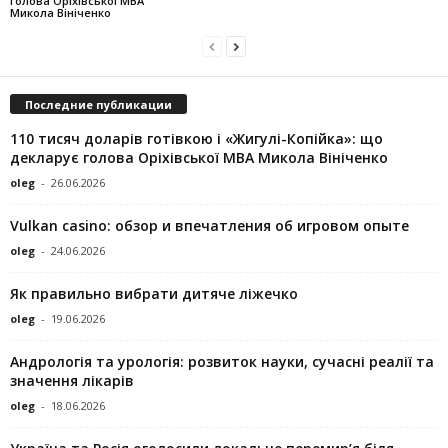
голова Оріхівської МВА
Микола Вініченко
Последние публикации
110 тисяч доларів готівкою і «Жигулі-Копійка»: що
декларує голова Оріхівської МВА Микола Вініченко
oleg
-
26.06.2026
Vulkan casino: обзор и впечатления об игровом опыте
oleg
-
24.06.2026
Як правильно вибрати дитяче ліжечко
oleg
-
19.06.2026
Андрологія та урологія: розвиток науки, сучасні реалії та
значення лікарів
oleg
-
18.06.2026