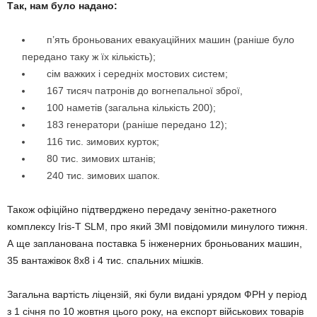
Так, нам було надано:
п’ять броньованих евакуаційних машин (раніше було
передано таку ж їх кількість);
сім важких і середніх мостових систем;
167 тисяч патронів до вогнепальної зброї,
100 наметів (загальна кількість 200);
183 генератори (раніше передано 12);
116 тис. зимових курток;
80 тис. зимових штанів;
240 тис. зимових шапок.
Також офіційно підтверджено передачу зенітно-ракетного
комплексу Iris-T SLM, про який ЗМІ повідомили минулого тижня.
А ще запланована поставка 5 інженерних броньованих машин,
35 вантажівок 8х8 і 4 тис. спальних мішків.
Загальна вартість ліцензій, які були видані урядом ФРН у період
з 1 січня по 10 жовтня цього року, на експорт військових товарів