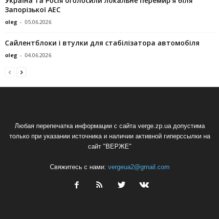
Україна та Росія оголосили локальне перемир’я біля
Запорізької АЕС
oleg
-
05.06.2026
Сайлентблоки і втулки для стабілізатора автомобіля
oleg
-
04.06.2026
Любая перепечатка информации с сайта verge.zp.ua допустима
только при указании источника и наличии активной гиперссылки на
сайт "ВЕРЖЕ"
Свяжитесь с нами:
vergeua2@gmail.com