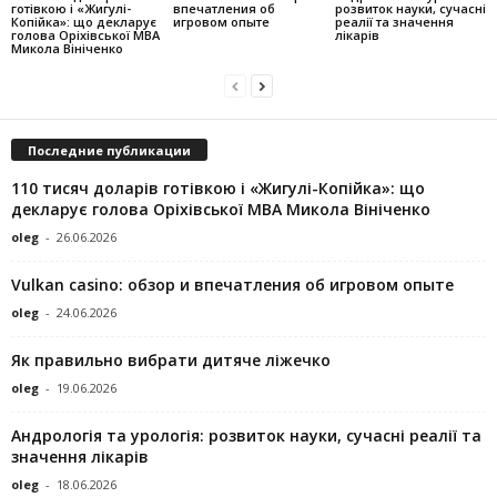
готівкою і «Жигулі-
впечатления об
розвиток науки, сучасні
Копійка»: що декларує
игровом опыте
реалії та значення
голова Оріхівської МВА
лікарів
Микола Вініченко
Последние публикации
110 тисяч доларів готівкою і «Жигулі-Копійка»: що
декларує голова Оріхівської МВА Микола Вініченко
oleg
-
26.06.2026
Vulkan casino: обзор и впечатления об игровом опыте
oleg
-
24.06.2026
Як правильно вибрати дитяче ліжечко
oleg
-
19.06.2026
Андрологія та урологія: розвиток науки, сучасні реалії та
значення лікарів
oleg
-
18.06.2026