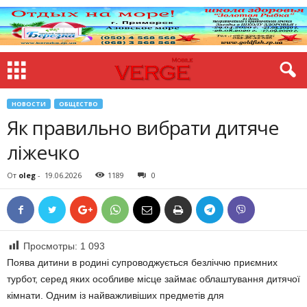
НОВОСТИ
ОБЩЕСТВО
Як правильно вибрати дитяче
ліжечко
От
oleg
-
19.06.2026
1189
0
Просмотры:
1 093
Поява дитини в родині супроводжується безліччю приємних
турбот, серед яких особливе місце займає облаштування дитячої
кімнати. Одним із найважливіших предметів для