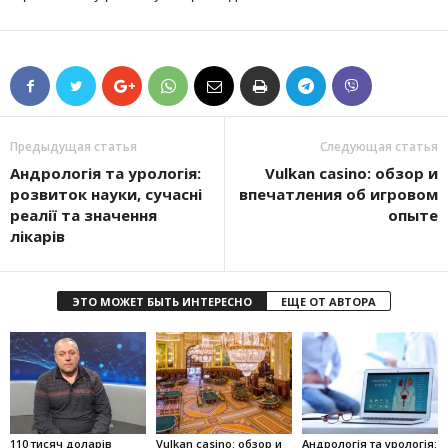
Предыдущая статья
Следующая статья
Андрологія та урологія:
Vulkan casino: обзор и
розвиток науки, сучасні
впечатления об игровом
реалії та значення
опыте
лікарів
ЭТО МОЖЕТ БЫТЬ ИНТЕРЕСНО
ЕЩЕ ОТ АВТОРА
110 тисяч доларів
Vulkan casino: обзор и
Андрологія та урологія: