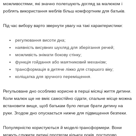
можливостями, які значно полегшують догляд за малюком і
роблять використання меблів більш комфортним для батьків.
Під час вибору варто звернути увагу на такі характеристики:
регулювання висоти дна;
наявність висувних шухляд для зберігання речей;
можливість знімати бокову стінку;
функція гойдання або маятниковий механізм;
трансформація в дитяче ліжко для старшого віку;
коліщатка для зручного переміщення.
Регульоване дно особливо корисне в перші місяці життя дитини.
Коли малюк ще не вміє самостійно сідати, спальне місце можна
встановити вище, щоб батькам було легше брати дитину на
руки. Згодом дно опускається нижче для підвищення безпеки.
Популярністю користуються й моделі-трансформери. Вони
можуть служити дитині протягом кількох років, поступово