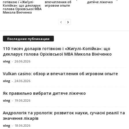
готівкою і «Жигулі-
впечатления об
дитяче ліжечко
Копійка»: що декларує
игровом опыте
голова Оріхівської МВА
Микола Вініченко
Последние публикации
110 тисяч доларів готівкою і «Жигулі-Копійка»: що
декларує голова Оріхівської МВА Микола Вініченко
oleg
-
26.06.2026
Vulkan casino: обзор и впечатления об игровом опыте
oleg
-
24.06.2026
Як правильно вибрати дитяче ліжечко
oleg
-
19.06.2026
Андрологія та урологія: розвиток науки, сучасні реалії та
значення лікарів
oleg
-
18.06.2026