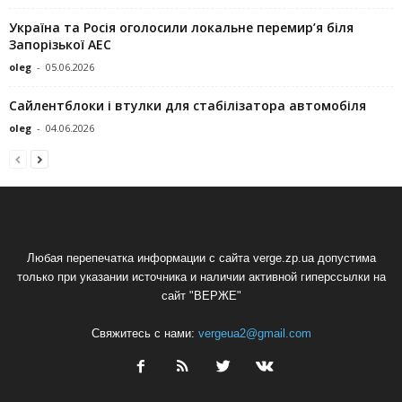
Україна та Росія оголосили локальне перемир’я біля
Запорізької АЕС
oleg
-
05.06.2026
Сайлентблоки і втулки для стабілізатора автомобіля
oleg
-
04.06.2026
Любая перепечатка информации с сайта verge.zp.ua допустима
только при указании источника и наличии активной гиперссылки на
сайт "ВЕРЖЕ"
Свяжитесь с нами:
vergeua2@gmail.com