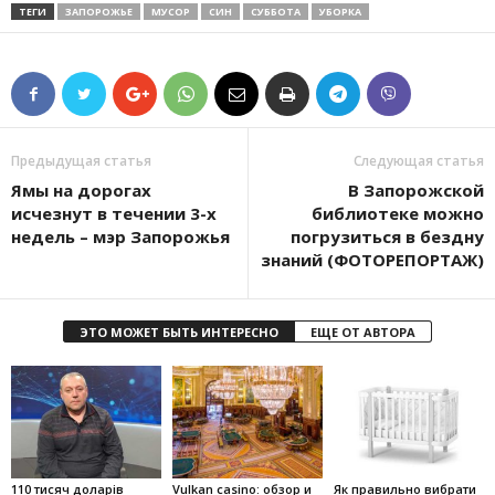
ТЕГИ
ЗАПОРОЖЬЕ
МУСОР
СИН
СУББОТА
УБОРКА
Предыдущая статья
Следующая статья
Ямы на дорогах
В Запорожской
исчезнут в течении 3-х
библиотеке можно
недель – мэр Запорожья
погрузиться в бездну
знаний (ФОТОРЕПОРТАЖ)
ЭТО МОЖЕТ БЫТЬ ИНТЕРЕСНО
ЕЩЕ ОТ АВТОРА
110 тисяч доларів
Vulkan casino: обзор и
Як правильно вибрати