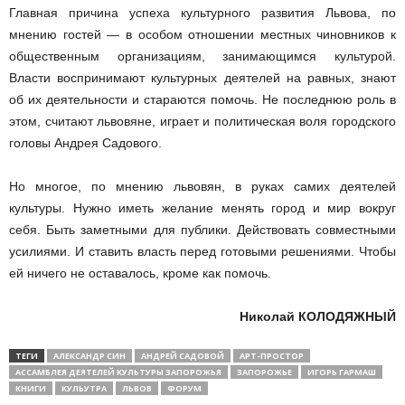
Главная причина успеха культурного развития Львова, по
мнению гостей — в особом отношении местных чиновников к
общественным организациям, занимающимся культурой.
Власти воспринимают культурных деятелей на равных, знают
об их деятельности и стараются помочь. Не последнюю роль в
этом, считают львовяне, играет и политическая воля городского
головы Андрея Садового.
Но многое, по мнению львовян, в руках самих деятелей
культуры. Нужно иметь желание менять город и мир вокруг
себя. Быть заметными для публики. Действовать совместными
усилиями. И ставить власть перед готовыми решениями. Чтобы
ей ничего не оставалось, кроме как помочь.
Николай КОЛОДЯЖНЫЙ
ТЕГИ
АЛЕКСАНДР СИН
АНДРЕЙ САДОВОЙ
АРТ-ПРОСТОР
АССАМБЛЕЯ ДЕЯТЕЛЕЙ КУЛЬТУРЫ ЗАПОРОЖЬЯ
ЗАПОРОЖЬЕ
ИГОРЬ ГАРМАШ
КНИГИ
КУЛЬУТРА
ЛЬВОВ
ФОРУМ