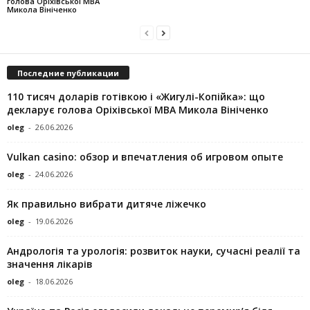
голова Оріхівської МВА
Микола Вініченко
Последние публикации
110 тисяч доларів готівкою і «Жигулі-Копійка»: що
декларує голова Оріхівської МВА Микола Вініченко
oleg
-
26.06.2026
Vulkan casino: обзор и впечатления об игровом опыте
oleg
-
24.06.2026
Як правильно вибрати дитяче ліжечко
oleg
-
19.06.2026
Андрологія та урологія: розвиток науки, сучасні реалії та
значення лікарів
oleg
-
18.06.2026