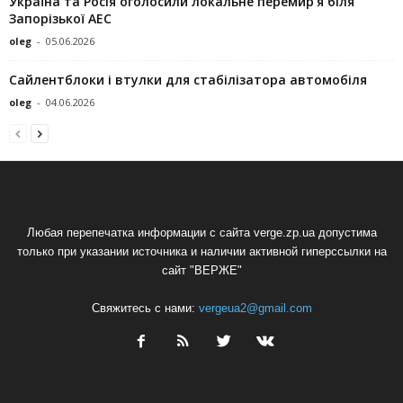
Україна та Росія оголосили локальне перемир’я біля
Запорізької АЕС
oleg
-
05.06.2026
Сайлентблоки і втулки для стабілізатора автомобіля
oleg
-
04.06.2026
Любая перепечатка информации с сайта verge.zp.ua допустима
только при указании источника и наличии активной гиперссылки на
сайт "ВЕРЖЕ"
Свяжитесь с нами:
vergeua2@gmail.com