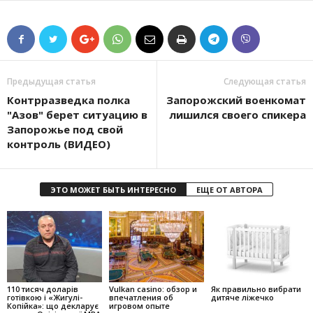
Предыдущая статья
Следующая статья
Контрразведка полка
Запорожский военкомат
"Азов" берет ситуацию в
лишился своего спикера
Запорожье под свой
контроль (ВИДЕО)
ЭТО МОЖЕТ БЫТЬ ИНТЕРЕСНО
ЕЩЕ ОТ АВТОРА
110 тисяч доларів
Vulkan casino: обзор и
Як правильно вибрати
готівкою і «Жигулі-
впечатления об
дитяче ліжечко
Копійка»: що декларує
игровом опыте