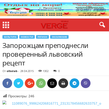
КУЛЬТУРА
НОВОСТИ
РЕГИОН
ЭКСКЛЮЗИВ
Запорожцам преподнесли
проверенный львовский
рецепт
От
olbolab
-
28.04.2015
1302
0
Просмотры:
246