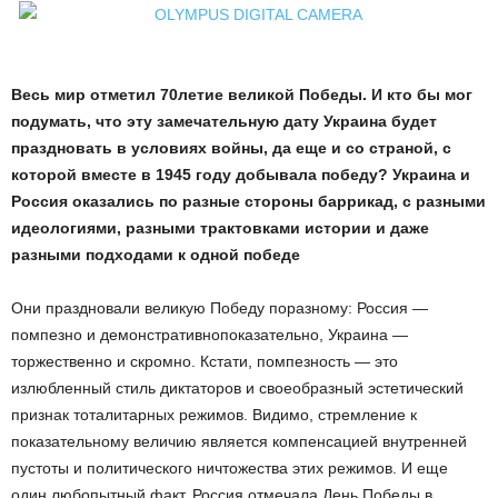
Весь
мир
отметил
70­
летие
великой
Победы
.
И
кто
бы
мог
подумать
,
что
эту
замечательную
дату
Украина
будет
праздновать
в
условиях
войны
,
да
еще
и
со
страной
,
с
которой
вместе
в
1945
году
добывала
победу
?
Украина
и
Россия
оказались
по
разные
стороны
баррикад
,
с
разными
идеологиями
,
разными
трактовками
истории
и
даже
разными
подходами
к
одной
победе
Они праздновали великую Победу по­разному: Россия —
помпезно и демонстративно­показательно, Украина —
торжественно и скромно. Кстати, помпезность — это
излюбленный стиль диктаторов и своеобразный эстетический
признак тоталитарных режимов. Видимо, стремление к
показательному величию является компенсацией внутренней
пустоты и политического ничтожества этих режимов. И еще
один любопытный факт. Россия отмечала День Победы в