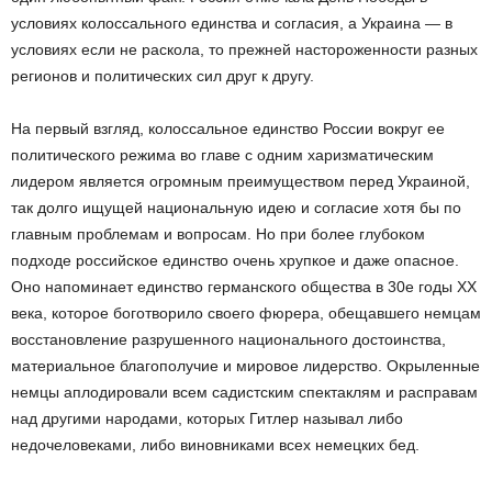
условиях колоссального единства и согласия, а Украина — в
условиях если не раскола, то прежней настороженности разных
регионов и политических сил друг к другу.
На первый взгляд, колоссальное единство России вокруг ее
политического режима во главе с одним харизматическим
лидером является огромным преимуществом перед Украиной,
так долго ищущей национальную идею и согласие хотя бы по
главным проблемам и вопросам. Но при более глубоком
подходе российское единство очень хрупкое и даже опасное.
Оно напоминает единство германского общества в 30­е годы ХХ
века, которое боготворило своего фюрера, обещавшего немцам
восстановление разрушенного национального достоинства,
материальное благополучие и мировое лидерство. Окрыленные
немцы аплодировали всем садистским спектаклям и расправам
над другими народами, которых Гитлер называл либо
недочеловеками, либо виновниками всех немецких бед.