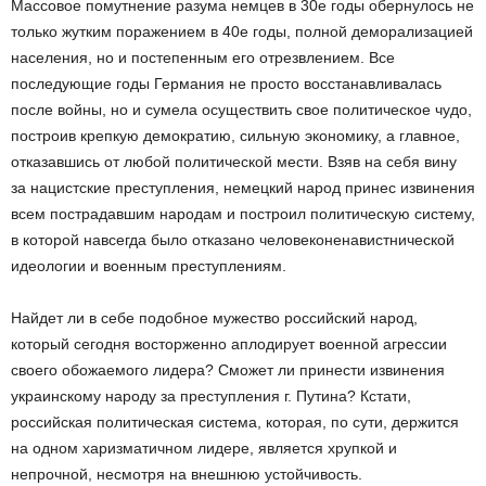
Массовое помутнение разума немцев в 30­е годы обернулось не
только жутким поражением в 40­е годы, полной деморализацией
населения, но и постепенным его отрезвлением. Все
последующие годы Германия не просто восстанавливалась
после войны, но и сумела осуществить свое политическое чудо,
построив крепкую демократию, сильную экономику, а главное,
отказавшись от любой политической мести. Взяв на себя вину
за нацистские преступления, немецкий народ принес извинения
всем пострадавшим народам и построил политическую систему,
в которой навсегда было отказано человеконенавистнической
идеологии и военным преступлениям.
Найдет ли в себе подобное мужество российский народ,
который сегодня восторженно аплодирует военной агрессии
своего обожаемого лидера? Сможет ли принести извинения
украинскому народу за преступления г. Путина? Кстати,
российская политическая система, которая, по сути, держится
на одном харизматичном лидере, является хрупкой и
непрочной, несмотря на внешнюю устойчивость.