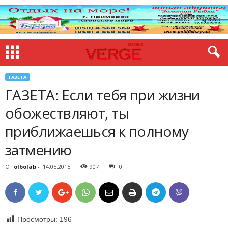
ГАЗЕТА
ГАЗЕТА: Если тебя при жизни
обожествляют, ты
приближаешься к полному
затмению
От
olbolab
-
14.05.2015
907
0
Просмотры:
196