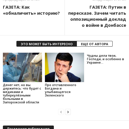
ГАЗЕТА: Как
ГАЗЕТА: Путин в
«обналичить» историю?
пересказе. Зачем читать
оппозиционный доклад
о войне в Донбассе
ЭТО МОЖЕТ БЫТЬ ИНТЕРЕСНО
ЕЩЕ ОТ АВТОРА
Чудны дела твои,
Господи, и особенно в
Украине…
Денег нет, но вы
Про отставленного
держитесь: что будет с
Богдана и
медиками и
улыбающегося
туберкулёзными
Зеленского
больными в
Запорожской области
Последние публикации