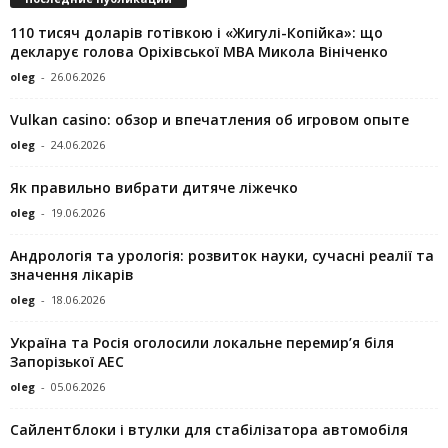
110 тисяч доларів готівкою і «Жигулі-Копійка»: що
декларує голова Оріхівської МВА Микола Вініченко
oleg
-
26.06.2026
Vulkan casino: обзор и впечатления об игровом опыте
oleg
-
24.06.2026
Як правильно вибрати дитяче ліжечко
oleg
-
19.06.2026
Андрологія та урологія: розвиток науки, сучасні реалії та
значення лікарів
oleg
-
18.06.2026
Україна та Росія оголосили локальне перемир’я біля
Запорізької АЕС
oleg
-
05.06.2026
Сайлентблоки і втулки для стабілізатора автомобіля