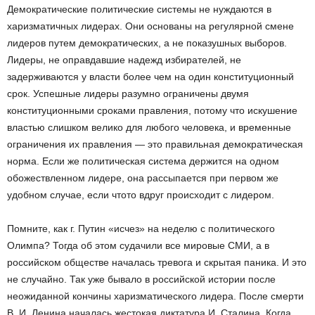
Демократические политические системы не нуждаются в
харизматичных лидерах. Они основаны на регулярной смене
лидеров путем демократических, а не показушных выборов.
Лидеры, не оправдавшие надежд избирателей, не
задерживаются у власти более чем на один конституционный
срок. Успешные лидеры разумно ограничены двумя
конституционными сроками правления, потому что искушение
властью слишком велико для любого человека, и временные
ограничения их правления — это правильная демократическая
норма. Если же политическая система держится на одном
обожествленном лидере, она рассыпается при первом же
удобном случае, если что­то вдруг происходит с лидером.
Помните, как г. Путин «исчез» на неделю с политического
Олимпа? Тогда об этом судачили все мировые СМИ, а в
российском обществе началась тревога и скрытая паника. И это
не случайно. Так уже бывало в российской истории после
неожиданной кончины харизматического лидера. После смерти
В. И. Ленина началась жестокая диктатура И. Сталина. Когда