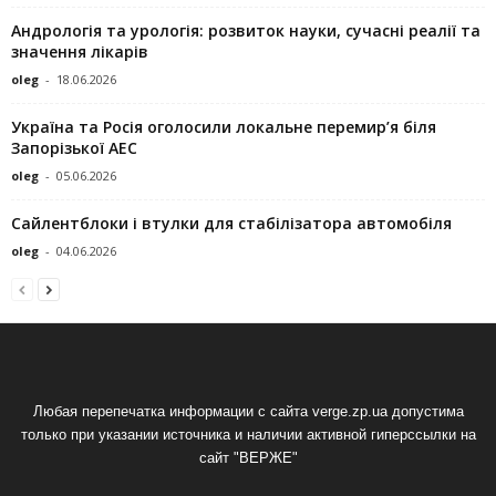
Андрологія та урологія: розвиток науки, сучасні реалії та
значення лікарів
oleg
-
18.06.2026
Україна та Росія оголосили локальне перемир’я біля
Запорізької АЕС
oleg
-
05.06.2026
Сайлентблоки і втулки для стабілізатора автомобіля
oleg
-
04.06.2026
Любая перепечатка информации с сайта verge.zp.ua допустима
только при указании источника и наличии активной гиперссылки на
сайт "ВЕРЖЕ"