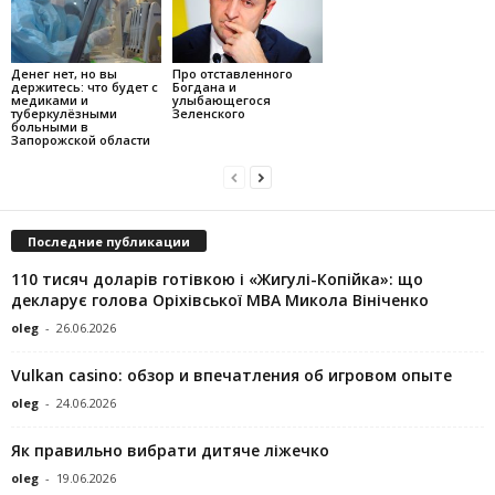
Денег нет, но вы
Про отставленного
держитесь: что будет с
Богдана и
медиками и
улыбающегося
туберкулёзными
Зеленского
больными в
Запорожской области
Последние публикации
110 тисяч доларів готівкою і «Жигулі-Копійка»: що
декларує голова Оріхівської МВА Микола Вініченко
oleg
-
26.06.2026
Vulkan casino: обзор и впечатления об игровом опыте
oleg
-
24.06.2026
Як правильно вибрати дитяче ліжечко
oleg
-
19.06.2026