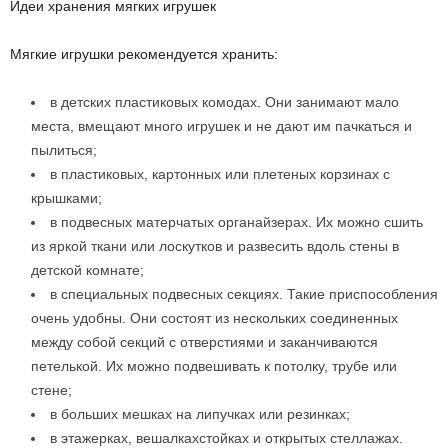
Идеи хранения мягких игрушек
Мягкие игрушки рекомендуется хранить:
в детских пластиковых комодах. Они занимают мало
места, вмещают много игрушек и не дают им пачкаться и
пылиться;
в пластиковых, картонных или плетеных корзинах с
крышками;
в подвесных матерчатых органайзерах. Их можно сшить
из яркой ткани или лоскутков и развесить вдоль стены в
детской комнате;
в специальных подвесных секциях. Такие приспособления
очень удобны. Они состоят из нескольких соединенных
между собой секций с отверстиями и заканчиваются
петелькой. Их можно подвешивать к потолку, трубе или
стене;
в больших мешках на липучках или резинках;
в этажерках, вешалках­стойках и открытых стеллажах.