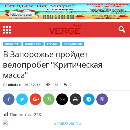
НОВОСТИ
ОБЩЕСТВО
РЕГИОН
ЭКСКЛЮЗИВ
В Запорожье пройдет
велопробег "Критическая
масса"
От
olbolab
-
26.05.2016
1152
0
Просмотры:
223