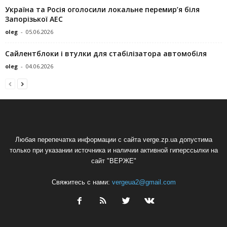
Україна та Росія оголосили локальне перемир’я біля
Запорізької АЕС
oleg
-
05.06.2026
Сайлентблоки і втулки для стабілізатора автомобіля
oleg
-
04.06.2026
Любая перепечатка информации с сайта verge.zp.ua допустима
только при указании источника и наличии активной гиперссылки на
сайт "ВЕРЖЕ"
Свяжитесь с нами:
vergeua2@gmail.com