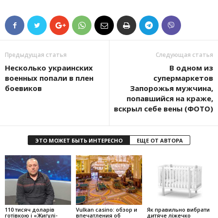
Предыдущая статья
Следующая статья
Несколько украинских
В одном из
военных попали в плен
супермаркетов
боевиков
Запорожья мужчина,
попавшийся на краже,
вскрыл себе вены (ФОТО)
ЭТО МОЖЕТ БЫТЬ ИНТЕРЕСНО
ЕЩЕ ОТ АВТОРА
110 тисяч доларів
Vulkan casino: обзор и
Як правильно вибрати
готівкою і «Жигулі-
впечатления об
дитяче ліжечко