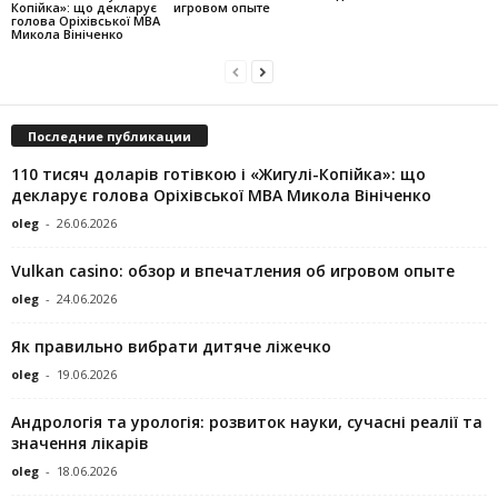
Копійка»: що декларує
игровом опыте
голова Оріхівської МВА
Микола Вініченко
Последние публикации
110 тисяч доларів готівкою і «Жигулі-Копійка»: що
декларує голова Оріхівської МВА Микола Вініченко
oleg
-
26.06.2026
Vulkan casino: обзор и впечатления об игровом опыте
oleg
-
24.06.2026
Як правильно вибрати дитяче ліжечко
oleg
-
19.06.2026
Андрологія та урологія: розвиток науки, сучасні реалії та
значення лікарів
oleg
-
18.06.2026