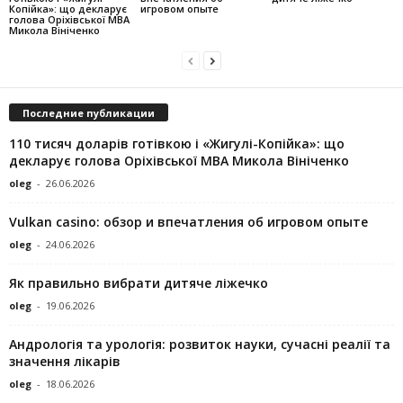
Копійка»: що декларує
игровом опыте
голова Оріхівської МВА
Микола Вініченко
Последние публикации
110 тисяч доларів готівкою і «Жигулі-Копійка»: що
декларує голова Оріхівської МВА Микола Вініченко
oleg
-
26.06.2026
Vulkan casino: обзор и впечатления об игровом опыте
oleg
-
24.06.2026
Як правильно вибрати дитяче ліжечко
oleg
-
19.06.2026
Андрологія та урологія: розвиток науки, сучасні реалії та
значення лікарів
oleg
-
18.06.2026