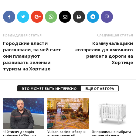
Предыдущая статья
Следующая статья
Городские власти
Коммунальщики
рассказали, за чей счет
«созрели» до ямочного
они планируют
ремонта дороги на
развивать зеленый
Хортице
туризм на Хортице
ЭТО МОЖЕТ БЫТЬ ИНТЕРЕСНО
ЕЩЕ ОТ АВТОРА
110 тисяч доларів
Vulkan casino: обзор и
Як правильно вибрати
готівкою і «Жигулі-
впечатления об
дитяче ліжечко