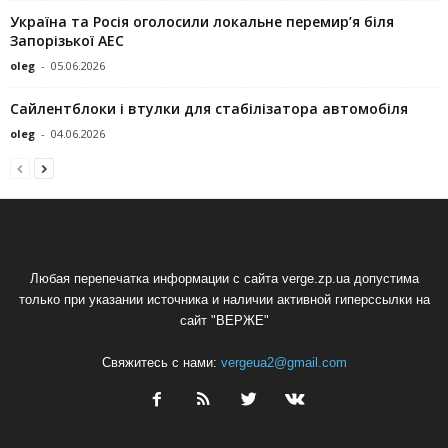
Україна та Росія оголосили локальне перемир’я біля
Запорізької АЕС
oleg
-
05.06.2026
Сайлентблоки і втулки для стабілізатора автомобіля
oleg
-
04.06.2026
Любая перепечатка информации с сайта verge.zp.ua допустима
только при указании источника и наличии активной гиперссылки на
сайт "ВЕРЖЕ"
Свяжитесь с нами:
vergeua2@gmail.com