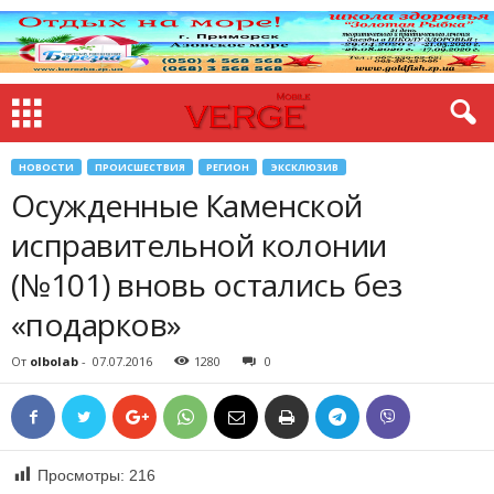
НОВОСТИ
ПРОИСШЕСТВИЯ
РЕГИОН
ЭКСКЛЮЗИВ
Осужденные Каменской
исправительной колонии
(№101) вновь остались без
«подарков»
От
olbolab
-
07.07.2016
1280
0
Просмотры:
216