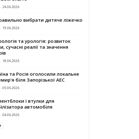
-
24.06.2026
правильно вибрати дитяче ліжечко
-
19.06.2026
ологія та урологія: розвиток
и, сучасні реалії та значення
рів
-
18.06.2026
їна та Росія оголосили локальне
мир’я біля Запорізької АЕС
-
05.06.2026
ентблоки і втулки для
білізатора автомобіля
-
04.06.2026