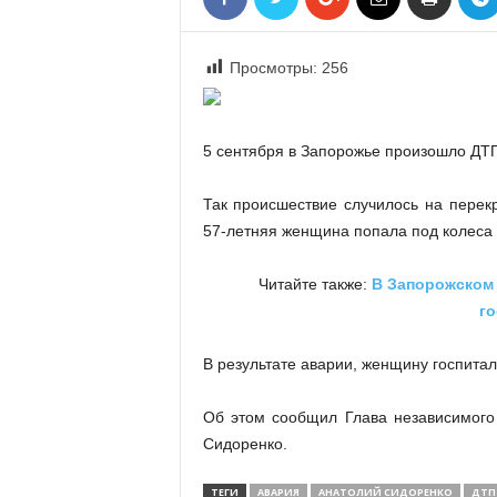
«
В
Е
Просмотры:
256
Р
Ж
Е
5 сентября в Запорожье произошло ДТ
»
Так происшествие случилось на перекр
57-летняя женщина попала под колеса л
Читайте также:
В Запорожском 
г
В результате аварии, женщину госпитал
Об этом сообщил Глава независимого
Сидоренко.
ТЕГИ
АВАРИЯ
АНАТОЛИЙ СИДОРЕНКО
ДТП