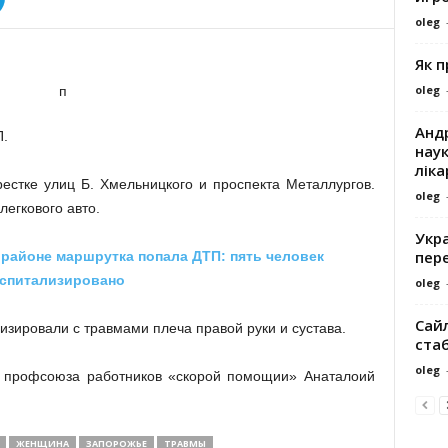
oleg
Як 
oleg
Андр
П.
наук
ліка
естке улиц Б. Хмельницкого и проспекта Металлургов.
oleg
егкового авто.
Укра
пере
районе маршрутка попала ДТП: пять человек
оспитализировано
oleg
Сайл
изировали с травмами плеча правой руки и сустава.
ста
oleg
 профсоюза работников «скорой помощии» Анаталоий
ЖЕНЩИНА
ЗАПОРОЖЬЕ
ТРАВМЫ