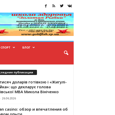
СПОРТ
БЛОГ
следние публикации
тисяч доларів готівкою і «Жигулі-
йка»: що декларує голова
івської МВА Микола Вініченко
-
26.06.2026
an casino: обзор и впечатления об
овом опыте