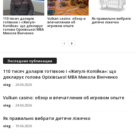
110 тисяч доларів
Vulkan casino: обзор и
Як правильно вибрати
готівкою і «Жигулі-
впечатления об
дитяче ліжечко
Копійка»: що декларує
игровом опыте
голова Оріхівської МВА
Микола Вініченко
Последние публикации
110 тисяч доларів готівкою і «Жигулі-Копійка»: що
декларує голова Оріхівської МВА Микола Вініченко
oleg
-
26.06.2026
Vulkan casino: обзор и впечатления об игровом опыте
oleg
-
24.06.2026
Як правильно вибрати дитяче ліжечко
oleg
-
19.06.2026