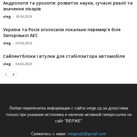
Андрологія та урологія: розвиток науки, сучасні реалії та
значення лікарів
oleg
-
18.06.2026
Україна та Росія оголосили локальне перемир’я біля
Запорізької АЕС
oleg
-
05.06.2026
Сайлентблоки і втулки для стабілізатора автомобіля
oleg
-
04.06.2026
Любая перепечатка информации с сайта verge.zp.ua допустима
только при указании источника и наличии активной гиперссылки на
сайт "ВЕРЖЕ"
Свяжитесь с нами:
vergeua2@gmail.com