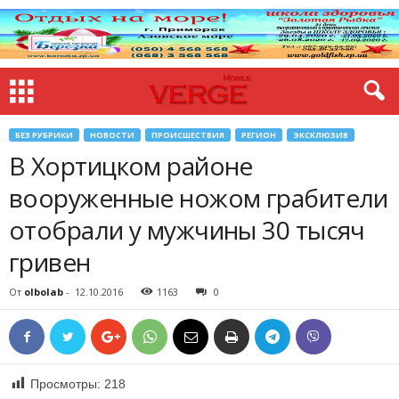
БЕЗ РУБРИКИ
НОВОСТИ
ПРОИСШЕСТВИЯ
РЕГИОН
ЭКСКЛЮЗИВ
В Хортицком районе
вооруженные ножом грабители
отобрали у мужчины 30 тысяч
гривен
От
olbolab
-
12.10.2016
1163
0
Просмотры:
218