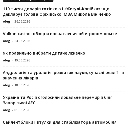
110 тисяч доларів готівкою і «Жигулі-Копійка»: що
декларує голова Оріхівської МВА Микола Вініченко
oleg
-
26.06.2026
Vulkan casino: обзор и впечатления об игровом опыте
oleg
-
24.06.2026
Як правильно вибрати дитяче ліжечко
oleg
-
19.06.2026
Андрологія та урологія: розвиток науки, сучасні реалії та
значення лікарів
oleg
-
18.06.2026
Україна та Росія оголосили локальне перемир’я біля
Запорізької АЕС
oleg
-
05.06.2026
Сайлентблоки і втулки для стабілізатора автомобіля