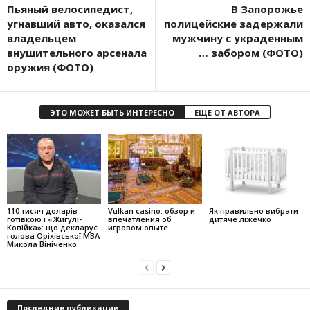
Пьяный велосипедист,
В Запорожье
угнавший авто, оказался
полицейские задержали
владельцем
мужчину с украденным
внушительного арсенала
… забором (ФОТО)
оружия (ФОТО)
ЭТО МОЖЕТ БЫТЬ ИНТЕРЕСНО
ЕЩЕ ОТ АВТОРА
110 тисяч доларів
Vulkan casino: обзор и
Як правильно вибрати
готівкою і «Жигулі-
впечатления об
дитяче ліжечко
Копійка»: що декларує
игровом опыте
голова Оріхівської МВА
Микола Вініченко
Последние публикации