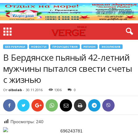
БЕЗ РУБРИКИ
НОВОСТИ
ПРОИСШЕСТВИЯ
РЕГИОН
ЭКСКЛЮЗИВ
В Бердянске пьяный 42-летний
мужчины пытался свести счеты
с жизнью
От
olbolab
-
30.11.2016
1306
0
Просмотры:
240