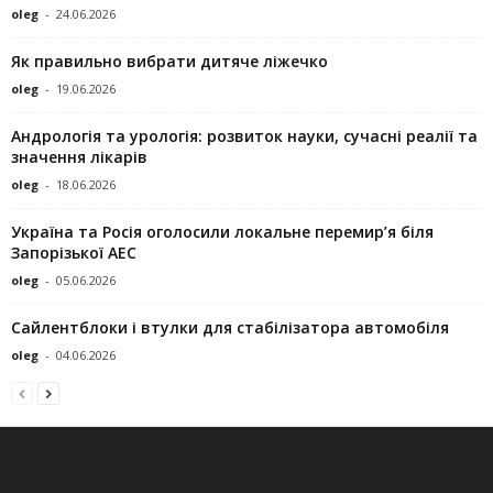
oleg
-
24.06.2026
Як правильно вибрати дитяче ліжечко
oleg
-
19.06.2026
Андрологія та урологія: розвиток науки, сучасні реалії та
значення лікарів
oleg
-
18.06.2026
Україна та Росія оголосили локальне перемир’я біля
Запорізької АЕС
oleg
-
05.06.2026
Сайлентблоки і втулки для стабілізатора автомобіля
oleg
-
04.06.2026