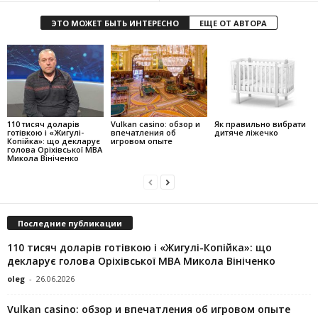
ЭТО МОЖЕТ БЫТЬ ИНТЕРЕСНО
ЕЩЕ ОТ АВТОРА
110 тисяч доларів
Vulkan casino: обзор и
Як правильно вибрати
готівкою і «Жигулі-
впечатления об
дитяче ліжечко
Копійка»: що декларує
игровом опыте
голова Оріхівської МВА
Микола Вініченко
Последние публикации
110 тисяч доларів готівкою і «Жигулі-Копійка»: що
декларує голова Оріхівської МВА Микола Вініченко
oleg
-
26.06.2026
Vulkan casino: обзор и впечатления об игровом опыте