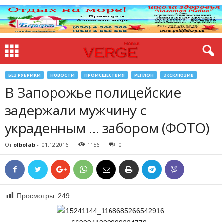
БЕЗ РУБРИКИ
НОВОСТИ
ПРОИСШЕСТВИЯ
РЕГИОН
ЭКСКЛЮЗИВ
В Запорожье полицейские
задержали мужчину с
украденным … забором (ФОТО)
От
olbolab
-
01.12.2016
1156
0
Просмотры:
249