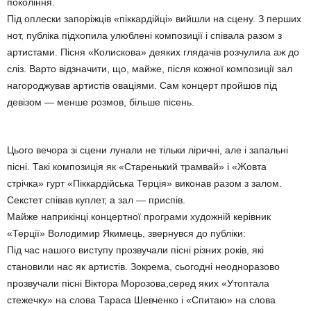
покоління.
Під оплески запоріжців «піккардійці» вийшли на сцену. З перших
нот, публіка підхопила улюблені композиції і співала разом з
артистами. Пісня «Колискова» деяких глядачів розчулила аж до
сліз. Варто відзначити, що, майже, після кожної композиції зал
нагороджував артистів оваціями. Сам концерт пройшов під
девізом — менше розмов, більше пісень.
Цього вечора зі сцени лунали не тільки ліричні, але і запальні
пісні. Такі композиція як «Старенький трамвай» і «Жовта
стрічка» гурт «Піккардійська Терція» виконав разом з залом.
Секстет співав куплет, а зал — приспів.
Майже наприкінці концертної програми художній керівник
«Терції» Володимир Якимець, звернувся до публіки:
Під час нашого виступу прозвучали пісні різних років, які
становили нас як артистів. Зокрема, сьогодні неодноразово
прозвучали пісні Віктора Морозова,серед яких «Утоптала
стежечку» на слова Тараса Шевченко і «Спитаю» на слова