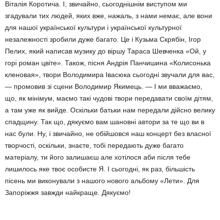
Віталія Коротича. І, звичайно, сьогоднішнім виступом ми
згадували тих людей, яких вже, нажаль, з нами немає, але вони
для нашої української культури і української культурної
незалежності зробили дуже багато. Це і Кузьма Скрябін, Ігор
Пелих, який написав музику до віршу Тараса Шевченка «Ой, у
горі роман цвіте». Також, пісня Андрія Панчишина «Колисонька
кленовая», твори Володимира Івасюка сьогодні звучали для вас,
— промовив зі сцени Володимир Якимець. — І ми вважаємо,
що, як мінімум, маємо такі чудові твори передавати своїм дітям,
а там уже як вийде. Оскільки батьки нам передали дійсно велику
спадщину. Так що, дякуємо вам шановні автори за те що ви в
нас були. Ну, і звичайно, не обійшовся наш концерт без власної
творчості, оскільки, знаєте, тобі передають дуже багато
матеріалу, ти його залишаєш але хотілося аби після тебе
лишилось яке твоє особисте Я. І сьогодні, як раз, більшість
пісень ми виконували з нашого нового альбому «Лети». Для
Запоріжжя завжди найкраще. Дякуємо!