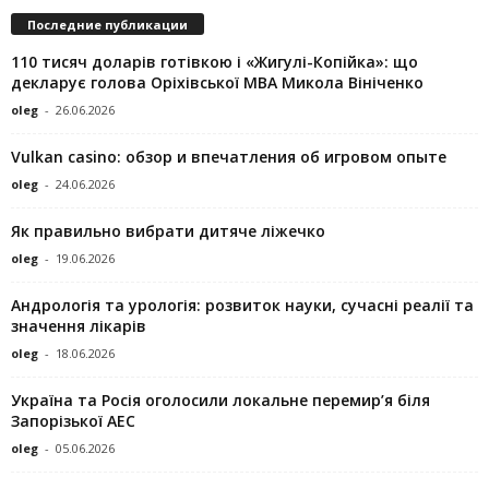
Последние публикации
110 тисяч доларів готівкою і «Жигулі-Копійка»: що
декларує голова Оріхівської МВА Микола Вініченко
oleg
-
26.06.2026
Vulkan casino: обзор и впечатления об игровом опыте
oleg
-
24.06.2026
Як правильно вибрати дитяче ліжечко
oleg
-
19.06.2026
Андрологія та урологія: розвиток науки, сучасні реалії та
значення лікарів
oleg
-
18.06.2026
Україна та Росія оголосили локальне перемир’я біля
Запорізької АЕС
oleg
-
05.06.2026