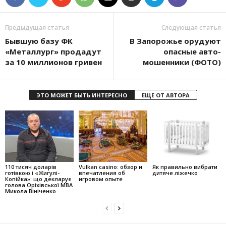
Предыдущая статья
Следующая статья
Бывшую базу ФК
В Запорожье орудуют
«Металлург» продадут
опасные авто-
за 10 миллионов гривен
мошенники (ФОТО)
ЭТО МОЖЕТ БЫТЬ ИНТЕРЕСНО
ЕЩЕ ОТ АВТОРА
110 тисяч доларів
Vulkan casino: обзор и
Як правильно вибрати
готівкою і «Жигулі-
впечатления об
дитяче ліжечко
Копійка»: що декларує
игровом опыте
голова Оріхівської МВА
Микола Вініченко