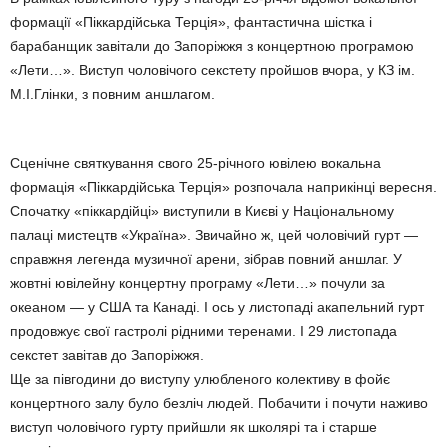
формації «Піккардійська Терція», фантастична шістка і
барабанщик завітали до Запоріжжя з концертною програмою
«Лети…». Виступ чоловічого секстету пройшов вчора, у КЗ ім.
М.І.Глінки, з повним аншлагом.
Сценічне святкування свого 25-річного ювілею вокальна
формація «Піккардійська Терція» розпочала наприкінці вересня.
Спочатку «піккардійці» виступили в Києві у Національному
палаці мистецтв «Україна». Звичайно ж, цей чоловічий гурт —
справжня легенда музичної арени, зібрав повний аншлаг. У
жовтні ювілейну концертну програму «Лети…» почули за
океаном — у США та Канаді. І ось у листопаді акапельний гурт
продовжує свої гастролі рідними теренами. І 29 листопада
секстет завітав до Запоріжжя.
Ще за півгодини до виступу улюбленого колективу в фойє
концертного залу було безліч людей. Побачити і почути наживо
виступ чоловічого гурту прийшли як школярі та і старше