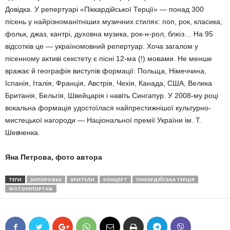
Довідка. У репертуарі «Піккардійської Терції» — понад 300
пісень у найрізноманітніших музичних стилях: поп, рок, класика,
фольк, джаз, кантрі, духовна музика, рок-н-рол, блюз… На 95
відсотків це — україномовний репертуар. Хоча загалом у
пісенному активі секстету є пісні 12-ма (!) мовами. Не менше
вражає й географія виступів формації: Польща, Німеччина,
Іспанія, Італія, Франція, Австрія, Чехія, Канада, США, Велика
Британія, Бельгія, Швейцарія і навіть Сингапур. У 2008-му році
вокальна формація удостоїлася найпрестижнішої культурно-
мистецької нагороди — Національної премії України ім. Т.
Шевченка.
Яна Петрова, фото автора
ТЕГИ
ЗАПОРОЖЬЕ
ЗРИТЕЛИ
КОНЦЕРТ
ПІККАРДІЙСЬКА ТЕРЦІЯ
ФОТОРЕПОРТАЖ