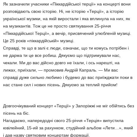
Як зазначили учасники «Піккардійської терції» на концерті вони
розповідають свою історію. Ні, не історію «Терції», а історію
української музики, на якій виростали і яка вплинула на них, як
на музикантів. Тож це не просто святкування 25-річчя
«Піккардійської Терції», а вечір, присвячений улюбленій музиці.
Це 25 років «піккардійській» музиці.
Справді, те що в залі є люди, означає, що ти комусь потрібен і
не дарма ти це все робиш. Дякуємо що підтримували нас,
чекали. Ми до вас дійсно довго не їхали, і ось нарешті, на
лижах, приїхали, — промовив Андрій Капраль. — Ми вас
справді дуже сильно любимо і будемо до вас приїжджати поки в
нас стане сил і нових пісень. Дякуємо за теплий прийом!
Довгоочікуваний концерт «Терції» у Запоріжжі не міг обійтись без
пісень на біс.
Нагадаємо, напередодні свого 25-річчя «Терція» випустила
ювілейний, 15-ий за рахунком, студійний альбом «Лети…», який
і дав назву святковим концертам формації.