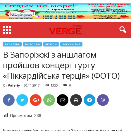
КУЛЬТУРА
НОВОСТИ
РЕГИОН
ЭКСКЛЮЗИВ
В Запоріжжі з аншлагом
пройшов концерт гурту
«Піккардійська терція» (ФОТО)
От
Valeriy
-
30.11.2017
1355
0
Просмотры:
238
В рамках ювілейного туру з нагоди 25-річчя відомої вокальної