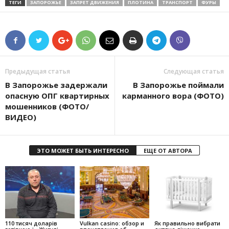
ТЕГИ
ЗАПОРОЖЬЕ
ЗАПРЕТ ДВИЖЕНИЯ
ПЛОТИНА
ТРАНСПОРТ
ФУРЫ
Предыдущая статья
Следующая статья
В Запорожье задержали
В Запорожье поймали
опасную ОПГ квартирных
карманного вора (ФОТО)
мошенников (ФОТО/
ВИДЕО)
ЭТО МОЖЕТ БЫТЬ ИНТЕРЕСНО
ЕЩЕ ОТ АВТОРА
110 тисяч доларів
Vulkan casino: обзор и
Як правильно вибрати