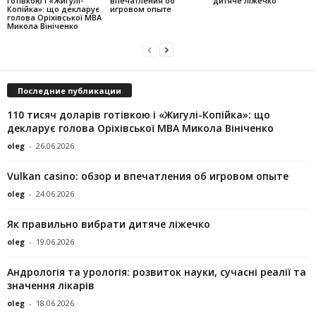
готівкою і «Жигулі-
впечатления об
дитяче ліжечко
Копійка»: що декларує
игровом опыте
голова Оріхівської МВА
Микола Вініченко
Последние публикации
110 тисяч доларів готівкою і «Жигулі-Копійка»: що
декларує голова Оріхівської МВА Микола Вініченко
oleg
-
26.06.2026
Vulkan casino: обзор и впечатления об игровом опыте
oleg
-
24.06.2026
Як правильно вибрати дитяче ліжечко
oleg
-
19.06.2026
Андрологія та урологія: розвиток науки, сучасні реалії та
значення лікарів
oleg
-
18.06.2026