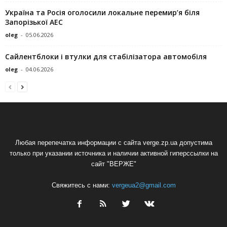
Україна та Росія оголосили локальне перемир’я біля
Запорізької АЕС
oleg
-
05.06.2026
Сайлентблоки і втулки для стабілізатора автомобіля
oleg
-
04.06.2026
Любая перепечатка информации с сайта verge.zp.ua допустима
только при указании источника и наличии активной гиперссылки на
сайт "ВЕРЖЕ"
Свяжитесь с нами:
vergeua2@gmail.com