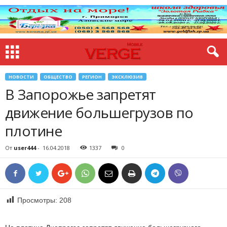
НОВОСТИ
ОБЩЕСТВО
РЕГИОН
ЭКСКЛЮЗИВ
В Запорожье запретят
движение большегрузов по
плотине
От
user444
-
16.04.2018
1337
0
Просмотры:
208