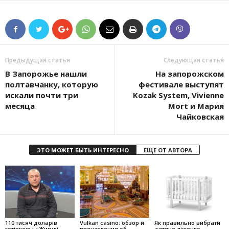
Предыдущая статья
Следующая статья
В Запорожье нашли
На запорожском
полтавчанку, которую
фестивале выступят
искали почти три
Kozak System, Vivienne
месяца
Mort и Мария
Чайковская
ЭТО МОЖЕТ БЫТЬ ИНТЕРЕСНО
ЕЩЕ ОТ АВТОРА
110 тисяч доларів
Vulkan casino: обзор и
Як правильно вибрати
готівкою і «Жигулі-
впечатления об
дитяче ліжечко