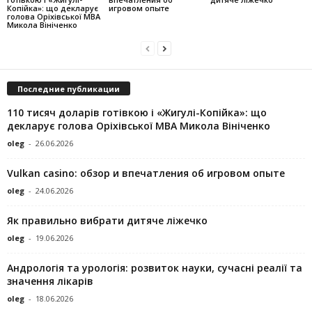
Копійка»: що декларує
игровом опыте
голова Оріхівської МВА
Микола Вініченко
Последние публикации
110 тисяч доларів готівкою і «Жигулі-Копійка»: що
декларує голова Оріхівської МВА Микола Вініченко
oleg
-
26.06.2026
Vulkan casino: обзор и впечатления об игровом опыте
oleg
-
24.06.2026
Як правильно вибрати дитяче ліжечко
oleg
-
19.06.2026
Андрологія та урологія: розвиток науки, сучасні реалії та
значення лікарів
oleg
-
18.06.2026