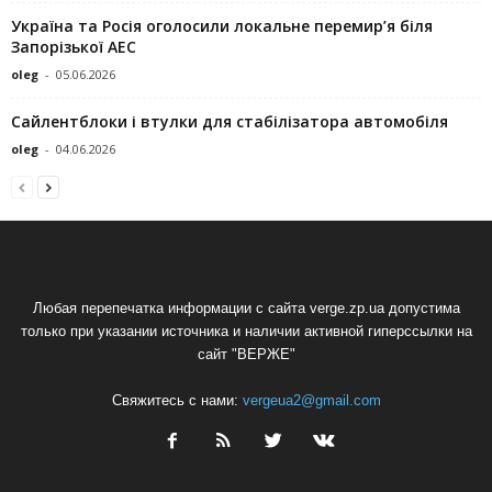
Україна та Росія оголосили локальне перемир’я біля
Запорізької АЕС
oleg
-
05.06.2026
Сайлентблоки і втулки для стабілізатора автомобіля
oleg
-
04.06.2026
Любая перепечатка информации с сайта verge.zp.ua допустима
только при указании источника и наличии активной гиперссылки на
сайт "ВЕРЖЕ"
Свяжитесь с нами:
vergeua2@gmail.com