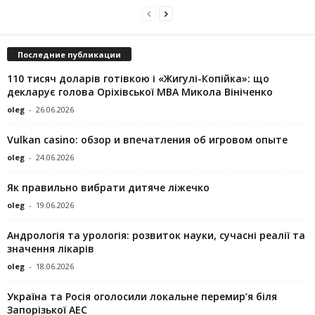
Последние публикации
110 тисяч доларів готівкою і «Жигулі-Копійка»: що
декларує голова Оріхівської МВА Микола Вініченко
oleg
-
26.06.2026
Vulkan casino: обзор и впечатления об игровом опыте
oleg
-
24.06.2026
Як правильно вибрати дитяче ліжечко
oleg
-
19.06.2026
Андрологія та урологія: розвиток науки, сучасні реалії та
значення лікарів
oleg
-
18.06.2026
Україна та Росія оголосили локальне перемир’я біля
Запорізької АЕС