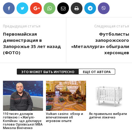
Предыдущая статья
Следующая статья
Первомайская
Футболисты
демонстрация в
запорожского
Запорожье 35 лет назад
«Металлурга» обыграли
(ФОТО)
херсонцев
ЭТО МОЖЕТ БЫТЬ ИНТЕРЕСНО
ЕЩЕ ОТ АВТОРА
110 тисяч доларів
Vulkan casino: обзор и
Як правильно вибрати
готівкою і «Жигулі-
впечатления об
дитяче ліжечко
Копійка»: що декларує
игровом опыте
голова Оріхівської МВА
Микола Вініченко