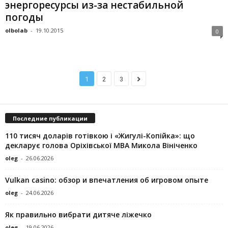
энергоресурсы из-за нестабильной
погоды
olbolab
-
19.10.2015
0
1
2
3
Последние публикации
110 тисяч доларів готівкою і «Жигулі-Копійка»: що
декларує голова Оріхівської МВА Микола Вініченко
oleg
-
26.06.2026
Vulkan casino: обзор и впечатления об игровом опыте
oleg
-
24.06.2026
Як правильно вибрати дитяче ліжечко
oleg
-
19.06.2026