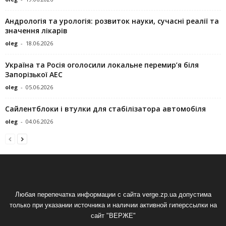
Андрологія та урологія: розвиток науки, сучасні реалії та
значення лікарів
oleg
-
18.06.2026
Україна та Росія оголосили локальне перемир’я біля
Запорізької АЕС
oleg
-
05.06.2026
Сайлентблоки і втулки для стабілізатора автомобіля
oleg
-
04.06.2026
Любая перепечатка информации с сайта verge.zp.ua допустима
только при указании источника и наличии активной гиперссылки на
сайт "ВЕРЖЕ"