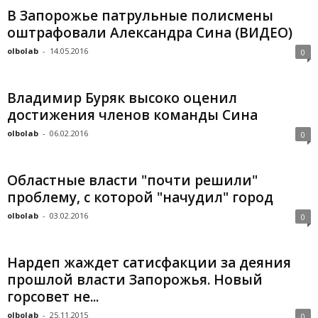
В Запорожье патрульные полисмены
оштрафовали Александра Сина (ВИДЕО)
olbolab
-
14.05.2016
0
Владимир Буряк высоко оценил
достижения членов команды Сина
olbolab
-
06.02.2016
0
Областные власти "почти решили"
проблему, с которой "начудил" город
olbolab
-
03.02.2016
0
Нардеп жаждет сатисфакции за деяния
прошлой власти Запорожья. Новый
горсовет не...
olbolab
-
25.11.2015
0