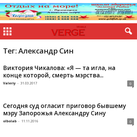
Тег: Александр Син
Виктория Чикалова: «Я — та игла, на
конце которой, смерть мэрства...
Valeriy
-
31.03.2017
0
Сегодня суд огласит приговор бывшему
мэру Запорожья Александру Сину
olbolab
-
11.11.2016
0