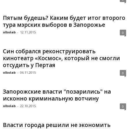
Пятым будешь? Каким будет итог второго
тура мэрских выборов в Запорожье
olbolab
-
12.11.2015
0
Син собрался реконструировать
кинотеатр «Космос», который не смогли
отсудить у Пертая
olbolab
-
06.11.2015
0
Запорожские власти "позарились" на
исконно криминальную вотчину
olbolab
-
22.10.2015
0
Власти города решили не экономить