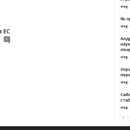
oleg
Як 
oleg
 ЕС
Андр
0
наук
ліка
oleg
Укра
пере
oleg
Сайл
ста
oleg