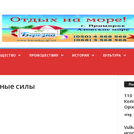
БЩЕСТВО
ПРОИСШЕСТВИЯ
ИСТОРИЯ
КУЛЬТУРА
нные силы
По
110 
Копі
Оріх
oleg
Vulk
игр