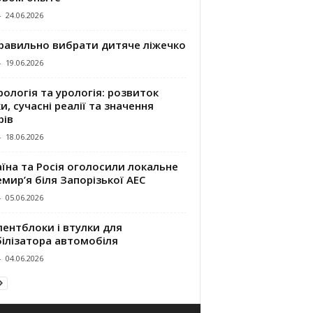
-
24.06.2026
правильно вибрати дитяче ліжечко
-
19.06.2026
ологія та урологія: розвиток
и, сучасні реалії та значення
рів
-
18.06.2026
їна та Росія оголосили локальне
мир’я біля Запорізької АЕС
-
05.06.2026
ентблоки і втулки для
білізатора автомобіля
-
04.06.2026