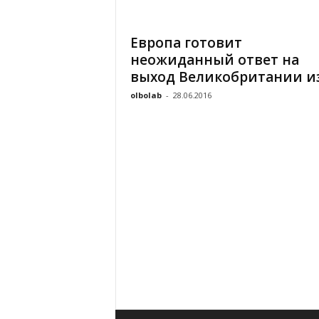
«
В
Европа готовит
Е
неожиданный ответ на
Р
Ж
выход Великобритании из
Е
olbolab
-
28.06.2016
»