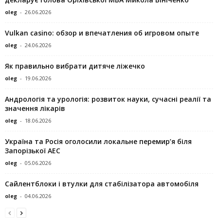
oleg
-
26.06.2026
Vulkan casino: обзор и впечатления об игровом опыте
oleg
-
24.06.2026
Як правильно вибрати дитяче ліжечко
oleg
-
19.06.2026
Андрологія та урологія: розвиток науки, сучасні реалії та
значення лікарів
oleg
-
18.06.2026
Україна та Росія оголосили локальне перемир’я біля
Запорізької АЕС
oleg
-
05.06.2026
Сайлентблоки і втулки для стабілізатора автомобіля
oleg
-
04.06.2026