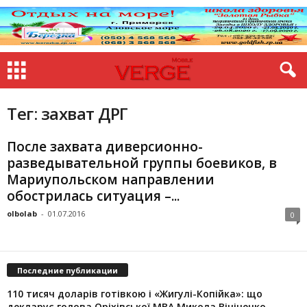
Тег: захват ДРГ
После захвата диверсионно-
разведывательной группы боевиков, в
Мариупольском направлении
обострилась ситуация –...
olbolab
-
01.07.2016
0
Последние публикации
110 тисяч доларів готівкою і «Жигулі-Копійка»: що
декларує голова Оріхівської МВА Микола Вініченко