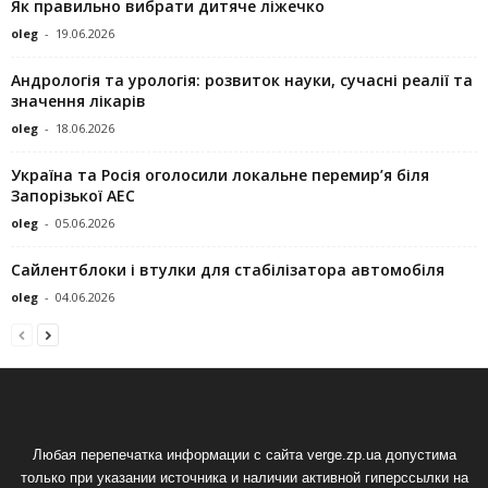
Як правильно вибрати дитяче ліжечко
oleg
-
19.06.2026
Андрологія та урологія: розвиток науки, сучасні реалії та
значення лікарів
oleg
-
18.06.2026
Україна та Росія оголосили локальне перемир’я біля
Запорізької АЕС
oleg
-
05.06.2026
Сайлентблоки і втулки для стабілізатора автомобіля
oleg
-
04.06.2026
Любая перепечатка информации с сайта verge.zp.ua допустима
только при указании источника и наличии активной гиперссылки на