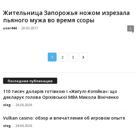
Жительница Запорожья ножом изрезала
пьяного мужа во время ссоры
user444
-
20.03.2017
0
1
2
3
Последние публикации
110 тисяч доларів готівкою і «Жигулі-Копійка»: що
декларує голова Оріхівської МВА Микола Вініченко
oleg
-
26.06.2026
Vulkan casino: обзор и впечатления об игровом опыте
oleg
-
24.06.2026