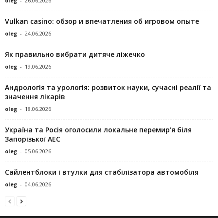
oleg
-
26.06.2026
Vulkan casino: обзор и впечатления об игровом опыте
oleg
-
24.06.2026
Як правильно вибрати дитяче ліжечко
oleg
-
19.06.2026
Андрологія та урологія: розвиток науки, сучасні реалії та
значення лікарів
oleg
-
18.06.2026
Україна та Росія оголосили локальне перемир’я біля
Запорізької АЕС
oleg
-
05.06.2026
Сайлентблоки і втулки для стабілізатора автомобіля
oleg
-
04.06.2026