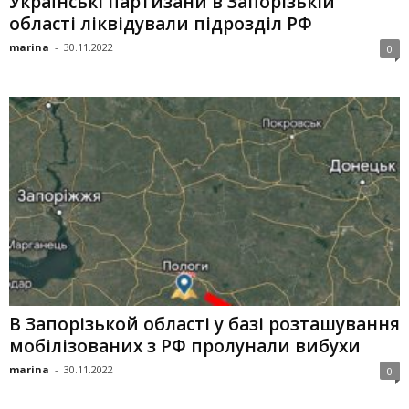
Українські партизани в Запорізькій
області ліквідували підрозділ РФ
marina
-
30.11.2022
0
В Запорізькой області у базі розташування
мобілізованих з РФ пролунали вибухи
marina
-
30.11.2022
0