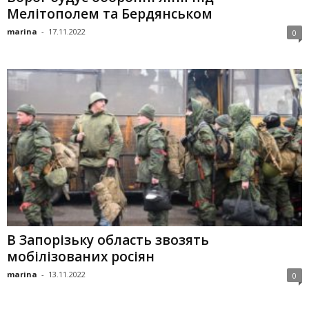
Мелітополем та Бердянськом
marina
-
17.11.2022
0
В Запорізьку область звозять
мобілізованих росіян
marina
-
13.11.2022
0