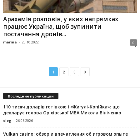
Арахамія розповів, у яких напрямках
працює Україна, щоб зупинити
постачання дронів...
marina
-
23.10.2022
0
1
2
3
Последние публикации
110 тисяч доларів готівкою і «Жигулі-Копійка»: що
декларує голова Оріхівської МВА Микола Вініченко
oleg
-
26.06.2026
Vulkan casino: обзор и впечатления об игровом опыте