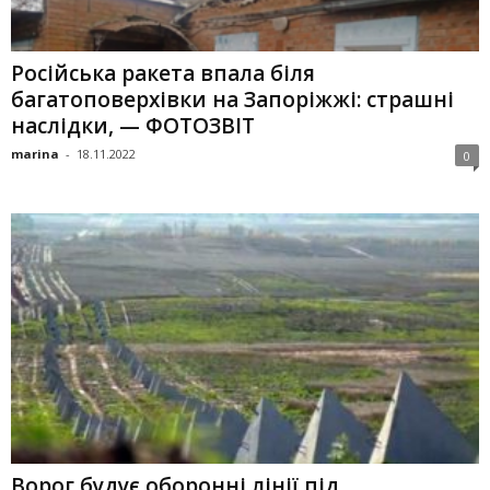
Російська ракета впала біля
багатоповерхівки на Запоріжжі: страшні
наслідки, — ФОТОЗВІТ
marina
-
18.11.2022
0
Ворог будує оборонні лінії під