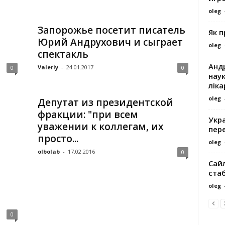
oleg
Запорожье посетит писатель
Як 
Юрий Андрухович и сыграет
oleg
спектакль
Андр
Valeriy
-
24.01.2017
0
0
наук
ліка
oleg
Депутат из президентской
фракции: "при всем
Укра
уважении к коллегам, их
пере
просто...
oleg
olbolab
-
17.02.2016
0
Сайл
ста
oleg
0