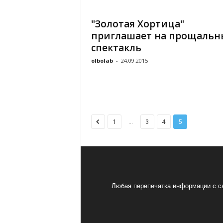
"Золотая Хортица"
приглашает на прощаль
спектакль
olbolab
-
24.09.2015
...
1
3
4
5
Любая перепечатка информации с са