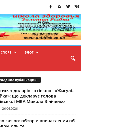
СПОРТ
БЛОГ
следние публикации
тисяч доларів готівкою і «Жигулі-
йка»: що декларує голова
івської МВА Микола Вініченко
-
26.06.2026
an casino: обзор и впечатления об
овом опыте