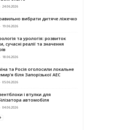
-
24.06.2026
правильно вибрати дитяче ліжечко
-
19.06.2026
ологія та урологія: розвиток
и, сучасні реалії та значення
рів
-
18.06.2026
їна та Росія оголосили локальне
мир’я біля Запорізької АЕС
-
05.06.2026
ентблоки і втулки для
білізатора автомобіля
-
04.06.2026