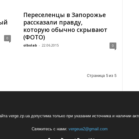
Переселенцы в Запорожье
ный
рассказали правду,
которую обычно скрывают
(ФОТО)
0
olbolab
-
22.06.2015
0
Страница 5 из 5
йта verge.zp.ua допустима только при указании источника и наличии ак
Свяжитесь с нами:
vergeua2@gmail.com