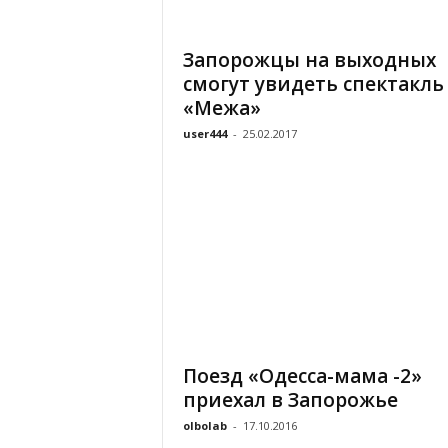
«
В
Запорожцы на выходных
Е
смогут увидеть спектакль
Р
Ж
«Межа»
Е
user444
-
25.02.2017
»
Поезд «Одесса-мама -2»
приехал в Запорожье
olbolab
-
17.10.2016