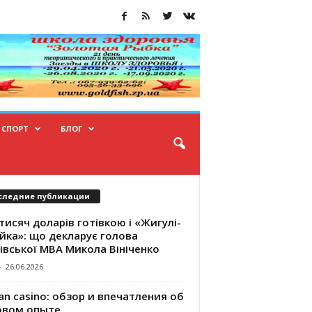
СПОРТ
БЛОГ
следние публикации
тисяч доларів готівкою і «Жигулі-
йка»: що декларує голова
івської МВА Микола Вініченко
-
26.06.2026
an casino: обзор и впечатления об
овом опыте