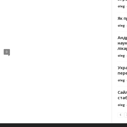
oleg
Як 
oleg
Андр
наук
ліка
0
oleg
Укра
пере
oleg
Сайл
ста
oleg