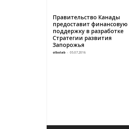
«
В
Правительство Канады
Е
предоставит финансовую
Р
Ж
поддержку в разработке
Е
Стратегии развития
»
Запорожья
olbolab
-
05.07.2016