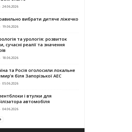
-
24.06.2026
правильно вибрати дитяче ліжечко
-
19.06.2026
ологія та урологія: розвиток
и, сучасні реалії та значення
рів
-
18.06.2026
їна та Росія оголосили локальне
мир’я біля Запорізької АЕС
-
05.06.2026
ентблоки і втулки для
білізатора автомобіля
-
04.06.2026