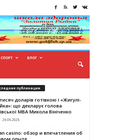
СПОРТ
БЛОГ
следние публикации
тисяч доларів готівкою і «Жигулі-
йка»: що декларує голова
івської МВА Микола Вініченко
-
26.06.2026
an casino: обзор и впечатления об
овом опыте