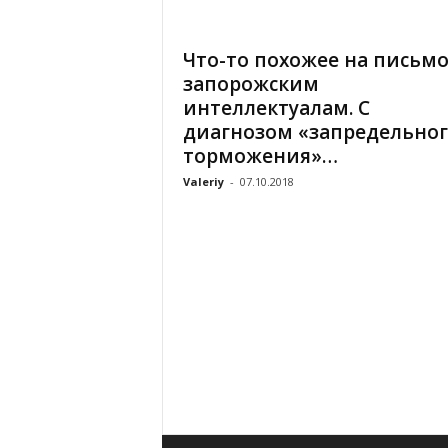
«
В
Что-то похожее на письм
Е
запорожским
Р
Ж
интеллектуалам. С
Е
диагнозом «запредельног
»
торможения»…
Valeriy
-
07.10.2018