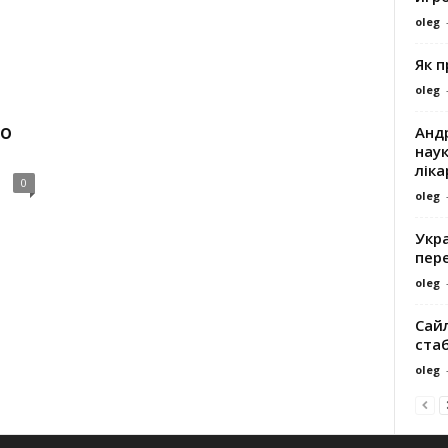
oleg
о
Як 
oleg
о
Андр
наук
ліка
0
oleg
Укра
пере
oleg
Сайл
ста
oleg