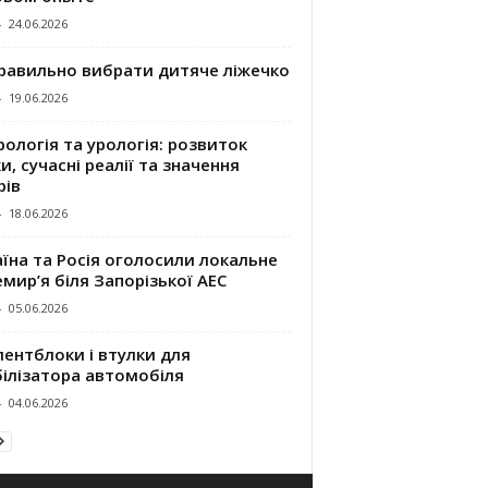
-
24.06.2026
правильно вибрати дитяче ліжечко
-
19.06.2026
ологія та урологія: розвиток
и, сучасні реалії та значення
рів
-
18.06.2026
їна та Росія оголосили локальне
мир’я біля Запорізької АЕС
-
05.06.2026
ентблоки і втулки для
білізатора автомобіля
-
04.06.2026