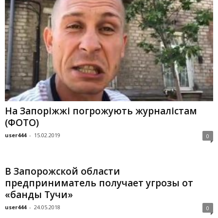
На Запоріжжі погрожують журналістам
(ФОТО)
user444
-
15.02.2019
0
В Запорожской области
предприниматель получает угрозы от
«банды Тучи»
user444
-
24.05.2018
0