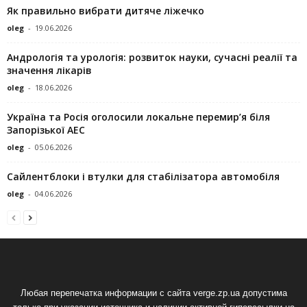
Як правильно вибрати дитяче ліжечко
oleg
-
19.06.2026
Андрологія та урологія: розвиток науки, сучасні реалії та
значення лікарів
oleg
-
18.06.2026
Україна та Росія оголосили локальне перемир’я біля
Запорізької АЕС
oleg
-
05.06.2026
Сайлентблоки і втулки для стабілізатора автомобіля
oleg
-
04.06.2026
Любая перепечатка информации с сайта verge.zp.ua допустима