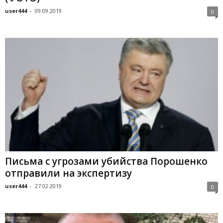
user444
-
09.09.2019
0
Письма с угрозами убийства Порошенко
отправили на экспертизу
user444
-
27.02.2019
0