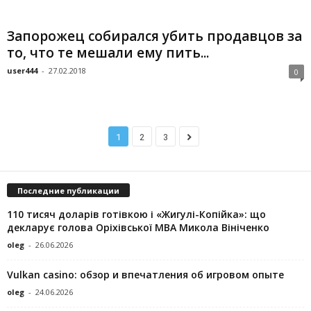
Запорожец собирался убить продавцов за
то, что те мешали ему пить...
user444
-
27.02.2018
0
1
2
3
Последние публикации
110 тисяч доларів готівкою і «Жигулі-Копійка»: що
декларує голова Оріхівської МВА Микола Вініченко
oleg
-
26.06.2026
Vulkan casino: обзор и впечатления об игровом опыте
oleg
-
24.06.2026