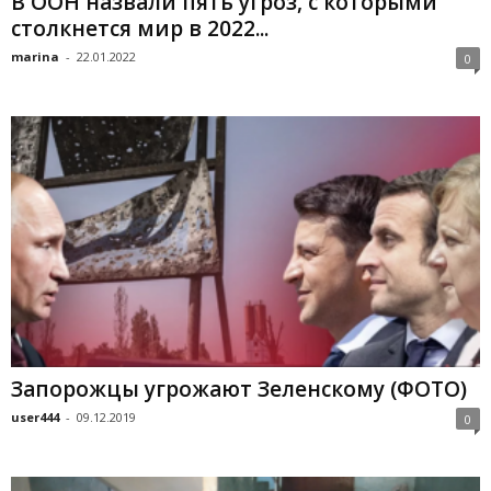
В ООН назвали пять угроз, с которыми
столкнется мир в 2022...
marina
-
22.01.2022
0
Запорожцы угрожают Зеленскому (ФОТО)
user444
-
09.12.2019
0