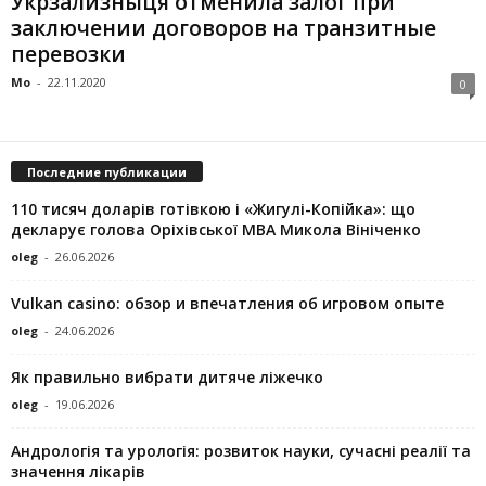
Укрзализныця отменила залог при
заключении договоров на транзитные
перевозки
Mo
-
22.11.2020
0
Последние публикации
110 тисяч доларів готівкою і «Жигулі-Копійка»: що
декларує голова Оріхівської МВА Микола Вініченко
oleg
-
26.06.2026
Vulkan casino: обзор и впечатления об игровом опыте
oleg
-
24.06.2026
Як правильно вибрати дитяче ліжечко
oleg
-
19.06.2026
Андрологія та урологія: розвиток науки, сучасні реалії та
значення лікарів