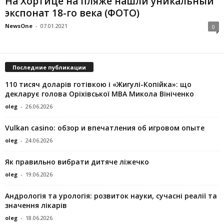
На Хортице на пляже нашли уникальный
экспонат 18-го века (ФОТО)
NewsOne
-
07.01.2021
0
Последние публикации
110 тисяч доларів готівкою і «Жигулі-Копійка»: що
декларує голова Оріхівської МВА Микола Вініченко
oleg
-
26.06.2026
Vulkan casino: обзор и впечатления об игровом опыте
oleg
-
24.06.2026
Як правильно вибрати дитяче ліжечко
oleg
-
19.06.2026
Андрологія та урологія: розвиток науки, сучасні реалії та
значення лікарів
oleg
-
18.06.2026