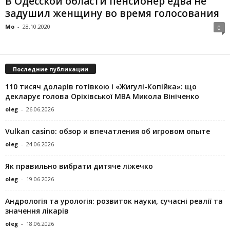
В Одесской области пенсионер едва не
задушил женщину во время голосования
Mo
-
28.10.2020
0
Последние публикации
110 тисяч доларів готівкою і «Жигулі-Копійка»: що
декларує голова Оріхівської МВА Микола Вініченко
oleg
-
26.06.2026
Vulkan casino: обзор и впечатления об игровом опыте
oleg
-
24.06.2026
Як правильно вибрати дитяче ліжечко
oleg
-
19.06.2026
Андрологія та урологія: розвиток науки, сучасні реалії та
значення лікарів
oleg
-
18.06.2026