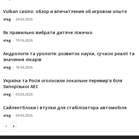
Vulkan casino: обзор и впечатления об игровом опыте
oleg
-
24.06.2026
Як правильно вибрати дитяче ліжечко
oleg
-
19.06.2026
Андрологія та урологія: розвиток науки, сучасні реалії та
значення лікарів
oleg
-
18.06.2026
Україна та Росія оголосили локальне перемир’я біля
Запорізької АЕС
oleg
-
05.06.2026
Сайлентблоки і втулки для стабілізатора автомобіля
oleg
-
04.06.2026