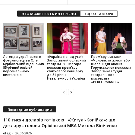
ЭТО МОЖЕТ БЫТЬ ИНТЕРЕСНО
ЕЩЕ ОТ АВТОРА
Легенда українського
«Україна понад усе!»:
Прем’єру вистави
фотомистецтва Олег
Запорізький обласний
«Чоловік та жінки, або
Бурбовський відзначив
театр ім. В.Г.Магара
Шалені дні Ананія
85-річний ювілей
показав прем’єру
Горунського» показала
персональною
святкового концерту
Запорізька Студія
виставкою
до 31-річчя
театрального
Незалежності України
мистецтва
«PERFORMANCE»
Последние публикации
110 тисяч доларів готівкою і «Жигулі-Копійка»: що
декларує голова Оріхівської МВА Микола Вініченко
oleg
-
26.06.2026