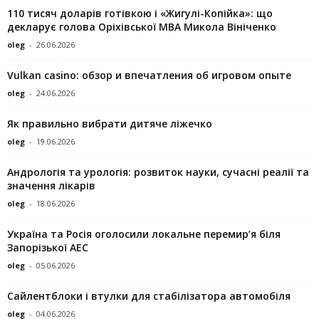
110 тисяч доларів готівкою і «Жигулі-Копійка»: що
декларує голова Оріхівської МВА Микола Вініченко
oleg
-
26.06.2026
Vulkan casino: обзор и впечатления об игровом опыте
oleg
-
24.06.2026
Як правильно вибрати дитяче ліжечко
oleg
-
19.06.2026
Андрологія та урологія: розвиток науки, сучасні реалії та
значення лікарів
oleg
-
18.06.2026
Україна та Росія оголосили локальне перемир’я біля
Запорізької АЕС
oleg
-
05.06.2026
Сайлентблоки і втулки для стабілізатора автомобіля
oleg
-
04.06.2026