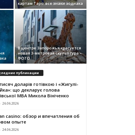
картам Таро: все знаки зодиака
В центре Запорожья красуется
ня
новая 3-метровая скульптура –
ака
ФОТО
следние публикации
тисяч доларів готівкою і «Жигулі-
йка»: що декларує голова
івської МВА Микола Вініченко
-
26.06.2026
an casino: обзор и впечатления об
овом опыте
-
24.06.2026