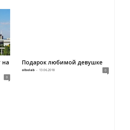
 на
Подарок любимой девушке
olbolab
-
13.06.2018
0
0