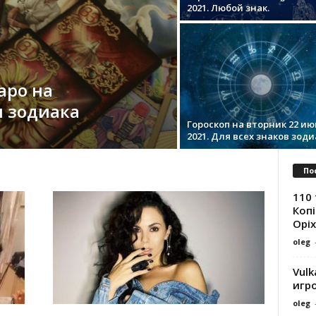
2021. Любой знак.
аро на
и зодиака
Гороскоп на вторник 22 ию
2021. Для всех знаков зоди
По
110 
Копі
Оріх
oleg
Vulk
игр
oleg