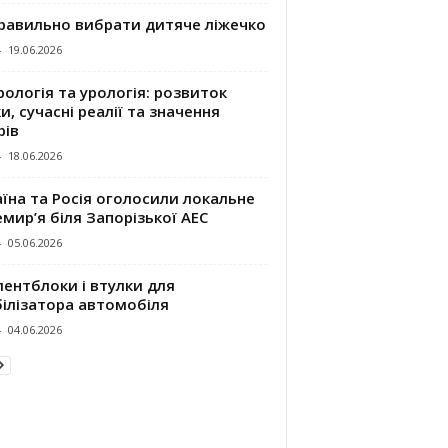
правильно вибрати дитяче ліжечко
-
19.06.2026
ологія та урологія: розвиток
и, сучасні реалії та значення
рів
-
18.06.2026
їна та Росія оголосили локальне
мир’я біля Запорізької АЕС
-
05.06.2026
ентблоки і втулки для
білізатора автомобіля
-
04.06.2026