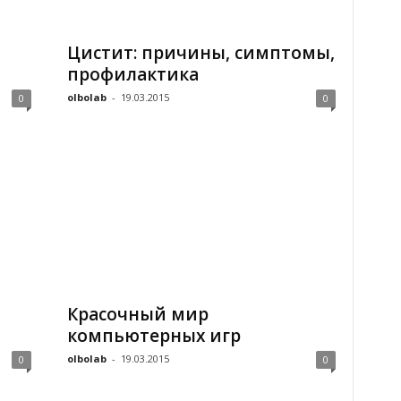
Цистит: причины, симптомы,
профилактика
olbolab
-
19.03.2015
0
0
Красочный мир
компьютерных игр
olbolab
-
19.03.2015
0
0