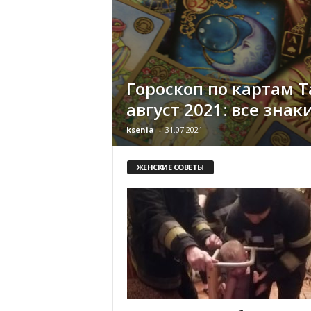
«
В
Е
Р
Ж
Гороскоп по картам Т
Е
»
август 2021: все знак
ksenia
-
31.07.2021
ЖЕНСКИЕ СОВЕТЫ