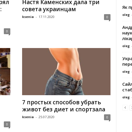
рял
Настя Каменских дала три
Як 
:
совета украинцам
oleg
ksenia
-
17.11.2020
0
Андр
0
наук
ліка
oleg
Укра
пере
oleg
Сайл
ста
oleg
7 простых способов убрать
живот без диет и спортзала
ksenia
-
25.07.2020
0
0