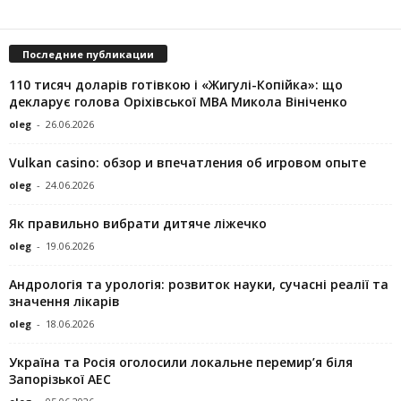
Последние публикации
110 тисяч доларів готівкою і «Жигулі-Копійка»: що
декларує голова Оріхівської МВА Микола Вініченко
oleg
-
26.06.2026
Vulkan casino: обзор и впечатления об игровом опыте
oleg
-
24.06.2026
Як правильно вибрати дитяче ліжечко
oleg
-
19.06.2026
Андрологія та урологія: розвиток науки, сучасні реалії та
значення лікарів
oleg
-
18.06.2026
Україна та Росія оголосили локальне перемир’я біля
Запорізької АЕС