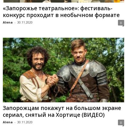
«Запорожье театральное»: фестиваль-
конкурс проходит в необычном формате
Alena
-
30.11.2020
0
Запорожцам покажут на большом экране
сериал, снятый на Хортице (ВИДЕО)
Alena
-
30.11.2020
0