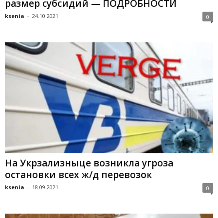
размер субсидий — ПОДРОБНОСТИ
ksenia
-
24.10.2021
0
На Укрзализныце возникла угроза
остановки всех ж/д перевозок
ksenia
-
18.09.2021
0