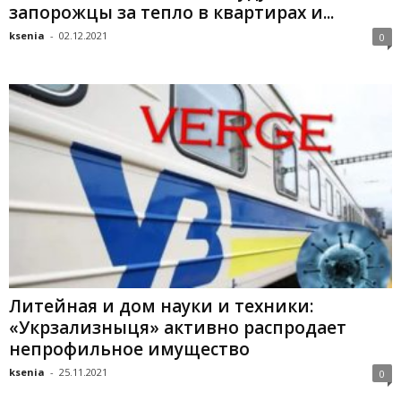
запорожцы за тепло в квартирах и...
ksenia
-
02.12.2021
0
Литейная и дом науки и техники:
«Укрзализныця» активно распродает
непрофильное имущество
ksenia
-
25.11.2021
0