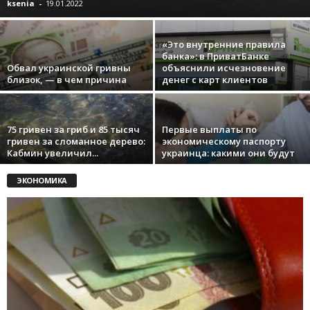
ksenia
-
19.01.2022
«Это внутренние правила
банка»: в ПриватБанке
Обвал украинской гривны
объяснили исчезновение
близок, — в чем причина
денег с карт клиентов
75 гривен за гриб и 85 тысяч
Первые выплаты по
гривен за сломанное дерево:
экономическому паспорту
Кабмин увеличил...
украинца: какими они будут
ЭКОНОМИКА