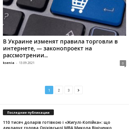
В Украине изменят правила торговли в
интернете, — законопроект на
рассмотрении...
ksenia
-
13.09.2021
0
1
2
3
Последние публикации
110 тисяч доларів готівкою і «Жигулі-Копійка»: що
декларує голова Оріхівської МВА Микола Вініченко