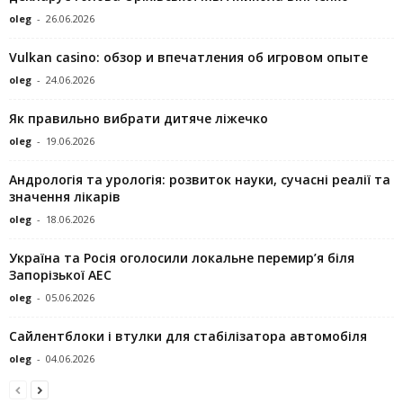
oleg
-
26.06.2026
Vulkan casino: обзор и впечатления об игровом опыте
oleg
-
24.06.2026
Як правильно вибрати дитяче ліжечко
oleg
-
19.06.2026
Андрологія та урологія: розвиток науки, сучасні реалії та
значення лікарів
oleg
-
18.06.2026
Україна та Росія оголосили локальне перемир’я біля
Запорізької АЕС
oleg
-
05.06.2026
Сайлентблоки і втулки для стабілізатора автомобіля
oleg
-
04.06.2026