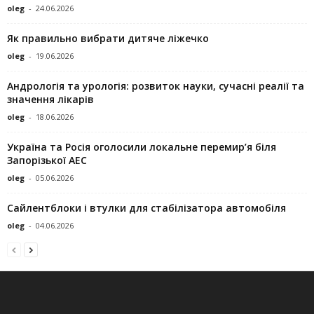
oleg
-
24.06.2026
Як правильно вибрати дитяче ліжечко
oleg
-
19.06.2026
Андрологія та урологія: розвиток науки, сучасні реалії та
значення лікарів
oleg
-
18.06.2026
Україна та Росія оголосили локальне перемир’я біля
Запорізької АЕС
oleg
-
05.06.2026
Сайлентблоки і втулки для стабілізатора автомобіля
oleg
-
04.06.2026