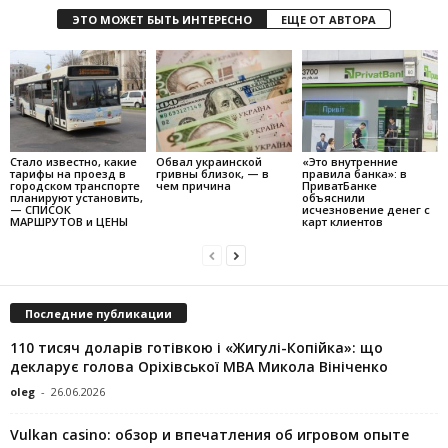
ЭТО МОЖЕТ БЫТЬ ИНТЕРЕСНО
ЕЩЕ ОТ АВТОРА
Стало известно, какие
Обвал украинской
«Это внутренние
тарифы на проезд в
гривны близок, — в
правила банка»: в
городском транспорте
чем причина
ПриватБанке
планируют установить,
объяснили
— СПИСОК
исчезновение денег с
МАРШРУТОВ и ЦЕНЫ
карт клиентов
Последние публикации
110 тисяч доларів готівкою і «Жигулі-Копійка»: що
декларує голова Оріхівської МВА Микола Вініченко
oleg
-
26.06.2026
Vulkan casino: обзор и впечатления об игровом опыте