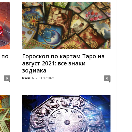
 по
Гороскоп по картам Таро на
август 2021: все знаки
зодиака
ksenia
-
31.07.2021
0
0