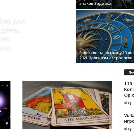
знаков Зодиака.
бря для
 день,
ьно
цию
Гороскоп на пятницу 13 ав
2021.Прогнозы астрологов.
По
110 
Копі
Оріх
oleg
Vulk
игр
oleg