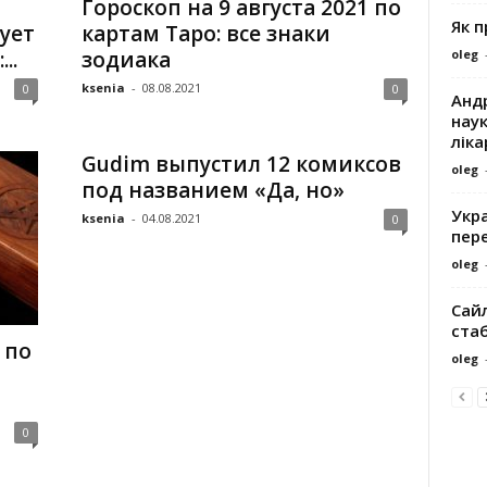
Гороскоп на 9 августа 2021 по
Як 
ует
картам Таро: все знаки
oleg
..
зодиака
ksenia
-
08.08.2021
0
0
Андр
наук
ліка
Gudim выпустил 12 комиксов
oleg
под названием «Да, но»
Укра
ksenia
-
04.08.2021
0
пере
oleg
Сайл
ста
 по
oleg
0