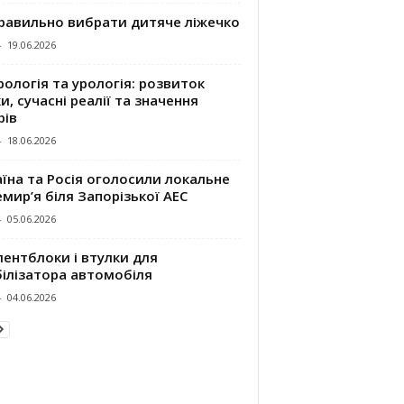
правильно вибрати дитяче ліжечко
-
19.06.2026
ологія та урологія: розвиток
и, сучасні реалії та значення
рів
-
18.06.2026
їна та Росія оголосили локальне
мир’я біля Запорізької АЕС
-
05.06.2026
ентблоки і втулки для
білізатора автомобіля
-
04.06.2026