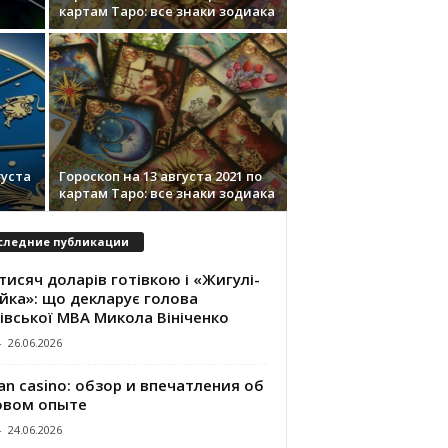
картам Таро: все знаки зодиака
густа
Гороскоп на 13 августа 2021 по
картам Таро: все знаки зодиака
следние публикации
тисяч доларів готівкою і «Жигулі-
йка»: що декларує голова
івської МВА Микола Вініченко
-
26.06.2026
an casino: обзор и впечатления об
овом опыте
-
24.06.2026