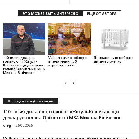
ЭТО МОЖЕТ БЫТЬ ИНТЕРЕСНО
ЕЩЕ ОТ АВТОРА
110 тисяч доларів
Vulkan casino: обзор и
Як правильно вибрати
готівкою і «Жигулі-
впечатления об
дитяче ліжечко
Копійка»: що декларує
игровом опыте
голова Оріхівської МВА
Микола Вініченко
Последние публикации
110 тисяч доларів готівкою і «Жигулі-Копійка»: що
декларує голова Оріхівської МВА Микола Вініченко
oleg
-
26.06.2026
Vulkan casino: обзор и впечатления об игровом опыте