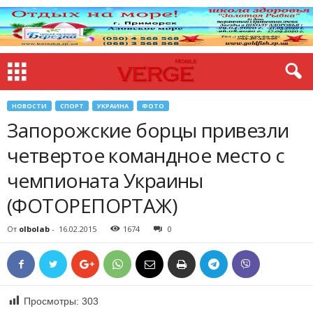
НОВОСТИ
СПОРТ
УКРАИНА
ФОТО
Запорожские борцы привезли
четвертое командное место с
чемпионата Украины
(ФОТОРЕПОРТАЖ)
От
olbolab
-
16.02.2015
1674
0
Просмотры:
303