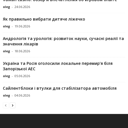
oleg
-
24.06.2026
Як правильно вибрати дитяче ліжечко
oleg
-
19.06.2026
Андрологія та урологія: розвиток науки, сучасні реалії та
значення лікарів
oleg
-
18.06.2026
Україна та Росія оголосили локальне перемир’я біля
Запорізької АЕС
oleg
-
05.06.2026
Сайлентблоки і втулки для стабілізатора автомобіля
oleg
-
04.06.2026