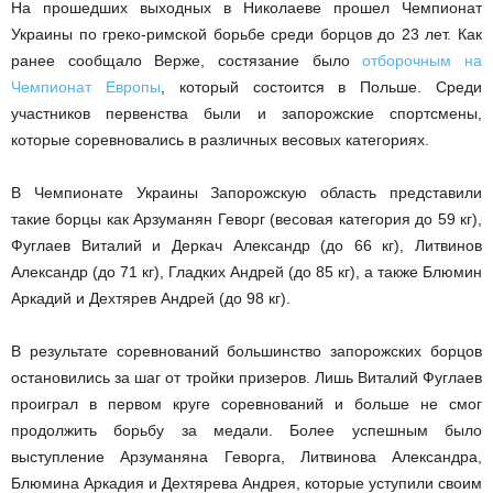
На прошедших выходных в Николаеве прошел Чемпионат
Украины по греко-римской борьбе среди борцов до 23 лет. Как
ранее сообщало Верже, состязание было
отборочным на
Чемпионат Европы
, который состоится в Польше. Среди
участников первенства были и запорожские спортсмены,
которые соревновались в различных весовых категориях.
В Чемпионате Украины Запорожскую область представили
такие борцы как Арзуманян Геворг (весовая категория до 59 кг),
Фуглаев Виталий и Деркач Александр (до 66 кг), Литвинов
Александр (до 71 кг), Гладких Андрей (до 85 кг), а также Блюмин
Аркадий и Дехтярев Андрей (до 98 кг).
В результате соревнований большинство запорожских борцов
остановились за шаг от тройки призеров. Лишь Виталий Фуглаев
проиграл в первом круге соревнований и больше не смог
продолжить борьбу за медали. Более успешным было
выступление Арзуманяна Геворга, Литвинова Александра,
Блюмина Аркадия и Дехтярева Андрея, которые уступили своим