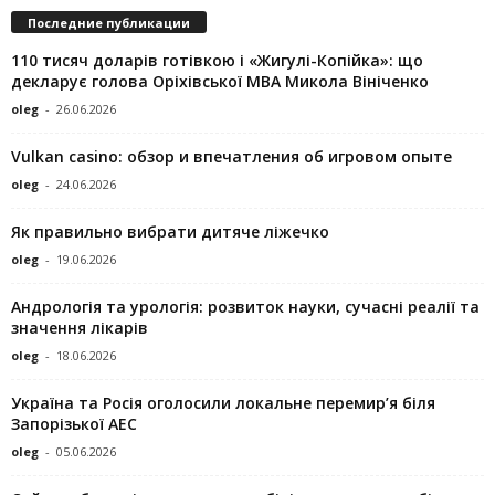
Последние публикации
110 тисяч доларів готівкою і «Жигулі-Копійка»: що
декларує голова Оріхівської МВА Микола Вініченко
oleg
-
26.06.2026
Vulkan casino: обзор и впечатления об игровом опыте
oleg
-
24.06.2026
Як правильно вибрати дитяче ліжечко
oleg
-
19.06.2026
Андрологія та урологія: розвиток науки, сучасні реалії та
значення лікарів
oleg
-
18.06.2026
Україна та Росія оголосили локальне перемир’я біля
Запорізької АЕС
oleg
-
05.06.2026