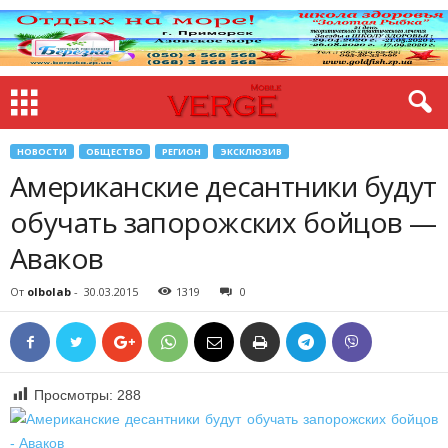
НОВОСТИ
ОБЩЕСТВО
РЕГИОН
ЭКСКЛЮЗИВ
Американские десантники будут
обучать запорожских бойцов —
Аваков
От
olbolab
-
30.03.2015
1319
0
Просмотры:
288