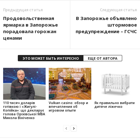
Предыдущая статья
Следующая статья
Продовольственная
В Запорожье объявлено
ярмарка в Запорожье
штормовое
порадовала горожан
предупреждение – ГСЧС
ценами
ЭТО МОЖЕТ БЫТЬ ИНТЕРЕСНО
ЕЩЕ ОТ АВТОРА
110 тисяч доларів
Vulkan casino: обзор и
Як правильно вибрати
готівкою і «Жигулі-
впечатления об
дитяче ліжечко
Копійка»: що декларує
игровом опыте
голова Оріхівської МВА
Микола Вініченко