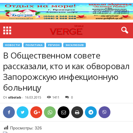
НОВОСТИ
ПОЛИТИКА
РЕГИОН
ЭКСКЛЮЗИВ
В Общественном совете
рассказали, кто и как обворовал
Запорожскую инфекционную
больницу
От
olbolab
-
16.03.2015
1411
0
Просмотры:
326