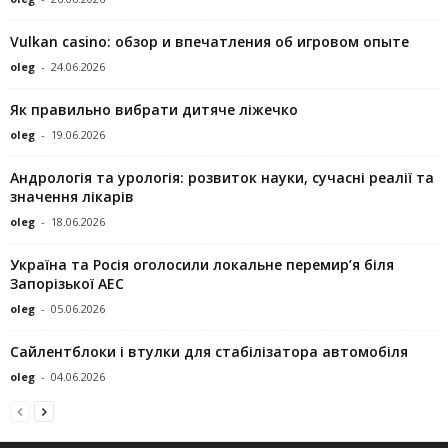
Vulkan casino: обзор и впечатления об игровом опыте
oleg
-
24.06.2026
Як правильно вибрати дитяче ліжечко
oleg
-
19.06.2026
Андрологія та урологія: розвиток науки, сучасні реалії та
значення лікарів
oleg
-
18.06.2026
Україна та Росія оголосили локальне перемир’я біля
Запорізької АЕС
oleg
-
05.06.2026
Сайлентблоки і втулки для стабілізатора автомобіля
oleg
-
04.06.2026