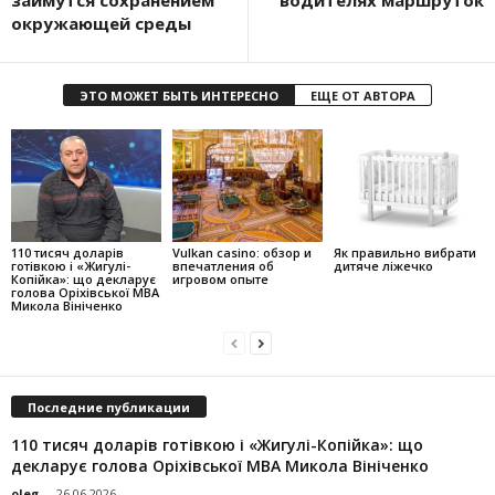
займутся сохранением
водителях маршруток
окружающей среды
ЭТО МОЖЕТ БЫТЬ ИНТЕРЕСНО
ЕЩЕ ОТ АВТОРА
110 тисяч доларів
Vulkan casino: обзор и
Як правильно вибрати
готівкою і «Жигулі-
впечатления об
дитяче ліжечко
Копійка»: що декларує
игровом опыте
голова Оріхівської МВА
Микола Вініченко
Последние публикации
110 тисяч доларів готівкою і «Жигулі-Копійка»: що
декларує голова Оріхівської МВА Микола Вініченко
oleg
-
26.06.2026