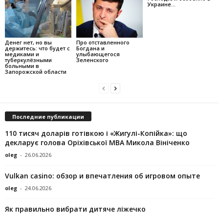
Украине…
Денег нет, но вы
Про отставленного
держитесь: что будет с
Богдана и
медиками и
улыбающегося
туберкулёзными
Зеленского
больными в
Запорожской области
Последние публикации
110 тисяч доларів готівкою і «Жигулі-Копійка»: що
декларує голова Оріхівської МВА Микола Вініченко
oleg
-
26.06.2026
Vulkan casino: обзор и впечатления об игровом опыте
oleg
-
24.06.2026
Як правильно вибрати дитяче ліжечко