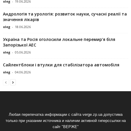
oleg
-
19.06.2026
Андрологія та урологія: розвиток науки, сучасні реалії та
значення лікарів
oleg
-
18.06.2026
Україна та Росія оголосили локальне перемир’я біля
Запорізької АЕС
oleg
-
05.06.2026
Сайлентблоки і втулки для стабілізатора автомобіля
oleg
-
04.06.2026
Любая перепечатка информации с сайта verge.zp.ua допустима
только при указании источника и наличии активной гиперссылки на
сайт "ВЕРЖЕ"