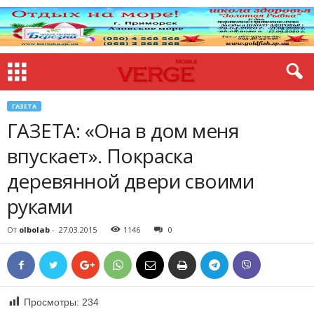
ГАЗЕТА
ГАЗЕТА: «Она в дом меня
впускает». Покраска
деревянной двери своими
руками
От
olbolab
-
27.03.2015
1146
0
Просмотры:
234