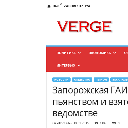
C
ZAPORIZHZHYA
34.8
И
н
ф
о
р
м
а
ПОЛИТИКА
ЭКОНОМИКА
О
ц
и
ИНТЕРВЬЮ
о
н
н
НОВОСТИ
ОБЩЕСТВО
РЕГИОН
ЭКСКЛЮЗИ
ы
Запорожская ГАИ 
й
п
пьянством и взя
о
ведомстве
р
т
а
От
olbolab
-
19.03.2015
1109
0
л