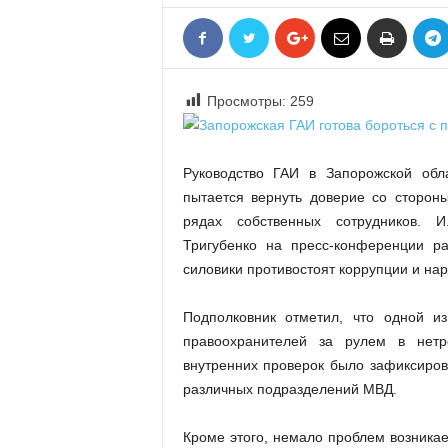
«
В
Е
Р
Просмотры:
259
Ж
Е
»
Руководство ГАИ в Запорожской обл
пытается вернуть доверие со сторон
рядах собственных сотрудников. И
Тригубенко на пресс-конференции р
силовики противостоят коррупции и на
Подполковник отметил, что одной и
правоохранителей за рулем в нетр
внутренних проверок было зафиксиров
различных подразделений МВД.
Кроме этого, немало проблем возникае