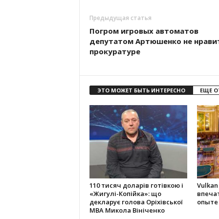
Предыдущая статья
Погром игровых автоматов
депутатом Артюшенко не нрави
прокуратуре
ЭТО МОЖЕТ БЫТЬ ИНТЕРЕСНО
ЕЩЕ О
110 тисяч доларів готівкою і
Vulkan
«Жигулі-Копійка»: що
впеча
декларує голова Оріхівської
опыте
МВА Микола Вініченко