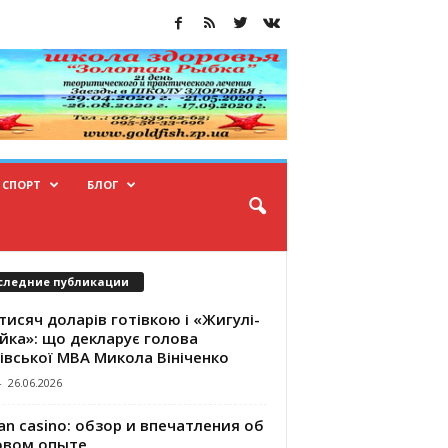
СПОРТ
БЛОГ
следние публикации
тисяч доларів готівкою і «Жигулі-
йка»: що декларує голова
івської МВА Микола Вініченко
-
26.06.2026
an casino: обзор и впечатления об
овом опыте