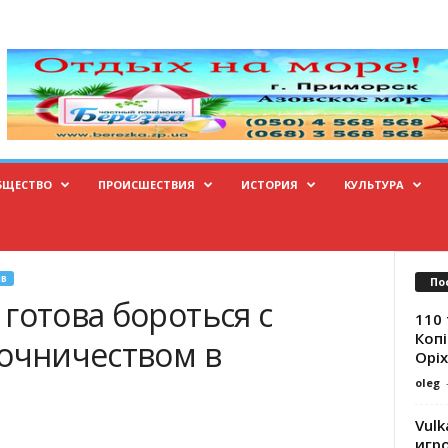
БЩЕСТВО
ПРОИСШЕСТВИЯ
ИСТОРИЯ
КУЛЬТУРА
В
По
готова бороться с
110 
Копі
точничеством в
Оріх
oleg
Vulk
игр