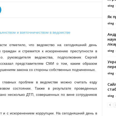
oleg
Як 
oleg
Андр
наук
ліка
асти отметило, что ведомство на сегодняшний день
oleg
ы граждан и стремится к искоренению преступности в
.о. руководителя ведомства, подполковник Сергей
Укра
ассказал представителям СМИ о том, каким образом
пере
рушениям закона со стороны собственных подчиненных.
oleg
з главных проблем в ведомстве можно считать езду
Сайл
езвом состоянии. Также в результате проведенных
ста
ано несколько ДТП, совершенных по вине сотрудников
oleg
т и с искоренением коррупции. На сегодняшний день в