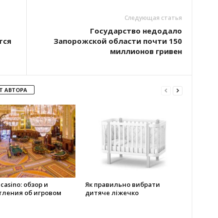
Следующая статья
Государство недодало
тся
Запорожской области почти 150
миллионов гривен
Т АВТОРА
 casino: обзор и
Як правильно вибрати
тления об игровом
дитяче ліжечко