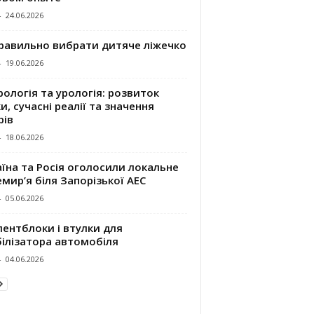
-
24.06.2026
правильно вибрати дитяче ліжечко
-
19.06.2026
ологія та урологія: розвиток
и, сучасні реалії та значення
рів
-
18.06.2026
їна та Росія оголосили локальне
мир’я біля Запорізької АЕС
-
05.06.2026
ентблоки і втулки для
білізатора автомобіля
-
04.06.2026