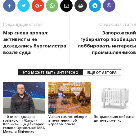
Предыдущая статья
Следующая статья
Мэр снова пропал:
Запорожский
активисты не
губернатор пообещал
дождались бургомистра
лоббировать интересы
возле суда
промышленников
ЭТО МОЖЕТ БЫТЬ ИНТЕРЕСНО
ЕЩЕ ОТ АВТОРА
110 тисяч доларів
Vulkan casino: обзор и
Як правильно вибрати
готівкою і «Жигулі-
впечатления об
дитяче ліжечко
Копійка»: що декларує
игровом опыте
голова Оріхівської МВА
Микола Вініченко