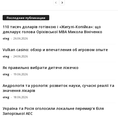
Последние публикации
110 тисяч доларів готівкою і «Жигулі-Копійка»: що
декларує голова Оріхівської МВА Микола Вініченко
oleg
-
26.06.2026
Vulkan casino: обзор и впечатления об игровом опыте
oleg
-
24.06.2026
Як правильно вибрати дитяче ліжечко
oleg
-
19.06.2026
Андрологія та урологія: розвиток науки, сучасні реалії та
значення лікарів
oleg
-
18.06.2026
Україна та Росія оголосили локальне перемир’я біля
Запорізької АЕС