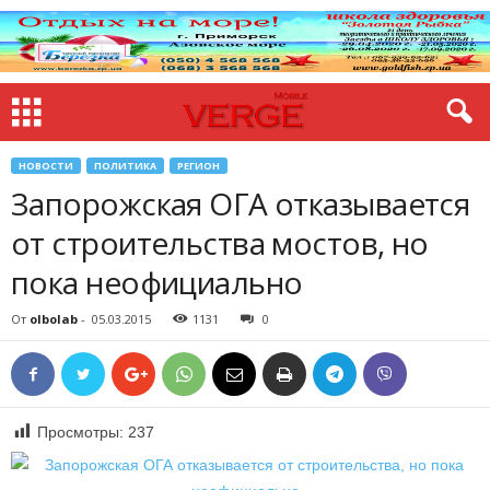
НОВОСТИ
ПОЛИТИКА
РЕГИОН
Запорожская ОГА отказывается
от строительства мостов, но
пока неофициально
От
olbolab
-
05.03.2015
1131
0
Просмотры:
237