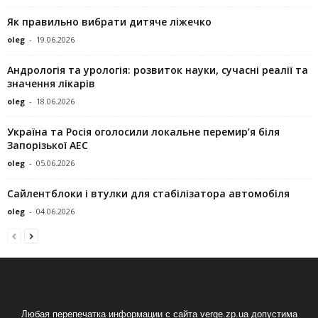
Як правильно вибрати дитяче ліжечко
oleg
-
19.06.2026
Андрологія та урологія: розвиток науки, сучасні реалії та
значення лікарів
oleg
-
18.06.2026
Україна та Росія оголосили локальне перемир’я біля
Запорізької АЕС
oleg
-
05.06.2026
Сайлентблоки і втулки для стабілізатора автомобіля
oleg
-
04.06.2026
Любая перепечатка информации с сайта verge.zp.ua допустима