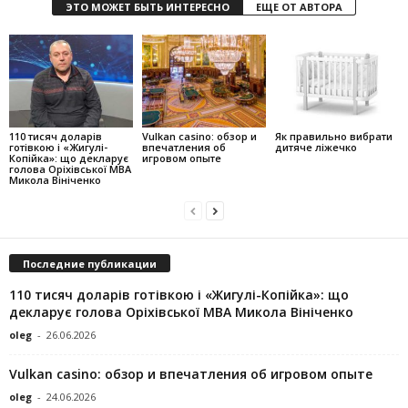
ЭТО МОЖЕТ БЫТЬ ИНТЕРЕСНО
ЕЩЕ ОТ АВТОРА
110 тисяч доларів
Vulkan casino: обзор и
Як правильно вибрати
готівкою і «Жигулі-
впечатления об
дитяче ліжечко
Копійка»: що декларує
игровом опыте
голова Оріхівської МВА
Микола Вініченко
Последние публикации
110 тисяч доларів готівкою і «Жигулі-Копійка»: що
декларує голова Оріхівської МВА Микола Вініченко
oleg
-
26.06.2026
Vulkan casino: обзор и впечатления об игровом опыте
oleg
-
24.06.2026