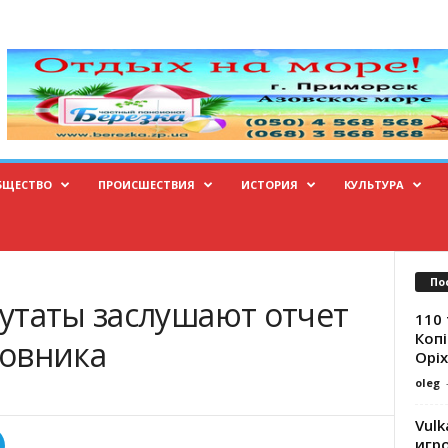
БЩЕСТВО
ПРОИСШЕСТВИЯ
ИСТОРИЯ
КУЛЬТУРА
По
утаты заслушают отчет
110 
Копі
овника
Оріх
oleg
Vulk
игр