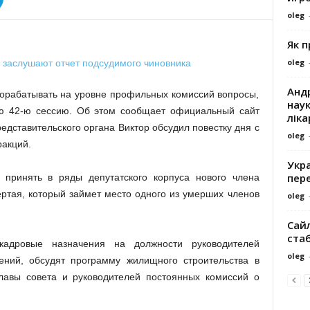
oleg
Як 
oleg
Андр
рорабатывать на уровне профильных комиссий вопросы,
наук
ю 42-ю сессию. Об этом сообщает официальный сайт
ліка
редставительского органа Виктор обсудил повестку дня с
oleg
ракций.
Укра
пере
 принять в ряды депутатского корпуса нового члена
ртая, который займет место одного из умерших членов
oleg
Сайл
ста
кадровые назначения на должности руководителей
oleg
ний, обсудят программу жилищного строительства в
главы совета и руководителей постоянных комиссий о