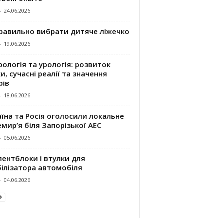
-
24.06.2026
правильно вибрати дитяче ліжечко
-
19.06.2026
ологія та урологія: розвиток
и, сучасні реалії та значення
рів
-
18.06.2026
їна та Росія оголосили локальне
мир’я біля Запорізької АЕС
-
05.06.2026
ентблоки і втулки для
білізатора автомобіля
-
04.06.2026