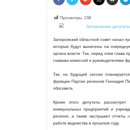
«
В
Е
Просмотры:
238
Р
Ж
Е
Запорожский областной совет начал п
»
которые будут вынесены на очередну
органа власти. Так, перед этим глава п
главами комиссий и руководителями ф
Так, на будущей сессии планируется
фракции Партии регионов Геннадия Пе
облсовета.
Кроме этого депутаты рассмотрят 
коммунальных предприятий и учрежде
регионе, а также заслушают отчеты 
работе ведомства в прошлом году.