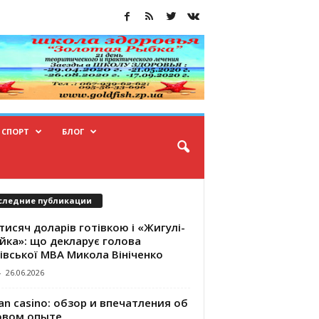
СПОРТ
БЛОГ
следние публикации
тисяч доларів готівкою і «Жигулі-
йка»: що декларує голова
івської МВА Микола Вініченко
-
26.06.2026
an casino: обзор и впечатления об
овом опыте