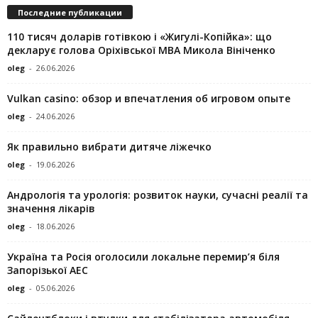
Последние публикации
110 тисяч доларів готівкою і «Жигулі-Копійка»: що
декларує голова Оріхівської МВА Микола Вініченко
oleg
-
26.06.2026
Vulkan casino: обзор и впечатления об игровом опыте
oleg
-
24.06.2026
Як правильно вибрати дитяче ліжечко
oleg
-
19.06.2026
Андрологія та урологія: розвиток науки, сучасні реалії та
значення лікарів
oleg
-
18.06.2026
Україна та Росія оголосили локальне перемир’я біля
Запорізької АЕС
oleg
-
05.06.2026