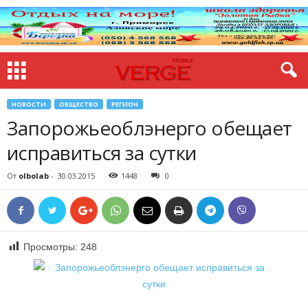
НОВОСТИ
ОБЩЕСТВО
РЕГИОН
Запорожьеоблэнерго обещает
исправиться за сутки
От
olbolab
-
30.03.2015
1448
0
Просмотры:
248