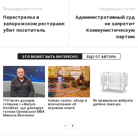
Предыдущая статья
Следующая статья
Перестрелка в
Административный суд
запорожском ресторане:
не запретит
убит посетитель
Коммунистическую
партию
ЭТО МОЖЕТ БЫТЬ ИНТЕРЕСНО
ЕЩЕ ОТ АВТОРА
110 тисяч доларів
Vulkan casino: обзор и
Як правильно вибрати
готівкою і «Жигулі-
впечатления об
дитяче ліжечко
Копійка»: що декларує
игровом опыте
голова Оріхівської МВА
Микола Вініченко