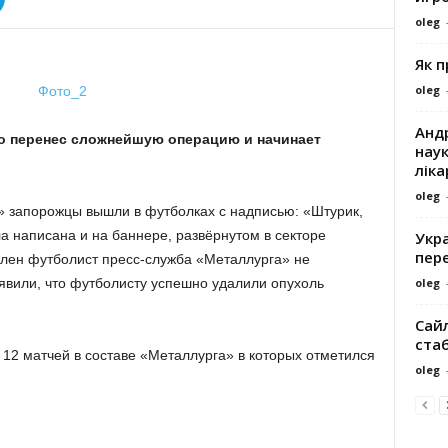
oleg
Як 
oleg
Андр
 перенес сложнейшую операцию и начинает
наук
ліка
oleg
» запорожцы вышли в футболках с надписью: «Штурик,
а написана и на баннере, развёрнутом в секторе
Укра
пере
лен футболист пресс-служба «Металлурга» не
oleg
явили, что футболисту успешно удалили опухоль
Сайл
ста
12 матчей в составе «Металлурга» в которых отметился
oleg