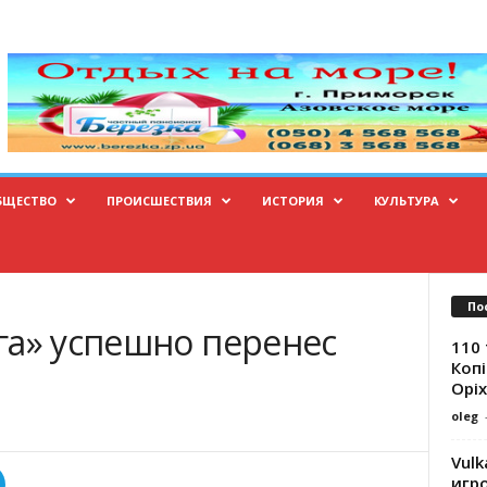
БЩЕСТВО
ПРОИСШЕСТВИЯ
ИСТОРИЯ
КУЛЬТУРА
По
га» успешно перенес
110 
Копі
Оріх
oleg
Vulk
игр