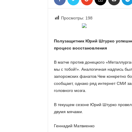
«
В
Е
Просмотры:
198
Р
Ж
Е
Полузащитник Юрий Штурко успешно
»
процесс восстановления
В матче против донецкого «Металлурга
мы с тобой!». Аналогичная надпись был
запорожских фанатов.Чем конкретно бо
сообщает, однако ряд интернет СМИ за
головного мозга.
В текущем сезоне Юрий Штурко провел 
двумя мячами.
Геннадий Матвиенко