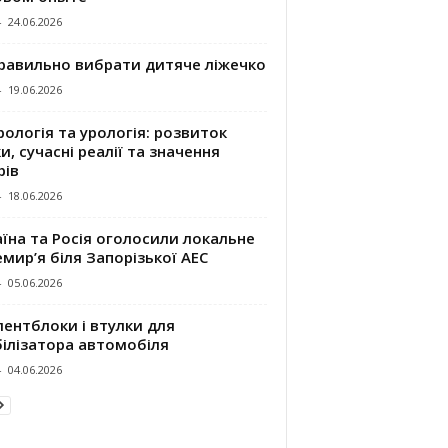
-
24.06.2026
правильно вибрати дитяче ліжечко
-
19.06.2026
ологія та урологія: розвиток
и, сучасні реалії та значення
рів
-
18.06.2026
їна та Росія оголосили локальне
мир’я біля Запорізької АЕС
-
05.06.2026
ентблоки і втулки для
білізатора автомобіля
-
04.06.2026