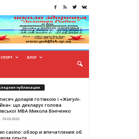
СПОРТ
БЛОГ
следние публикации
тисяч доларів готівкою і «Жигулі-
йка»: що декларує голова
івської МВА Микола Вініченко
-
26.06.2026
an casino: обзор и впечатления об
овом опыте