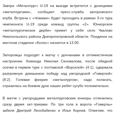
Завтра «Металлург» U-19 на выезде встретится с донецкими
«металлургами», сообщает пресс-служба запорожского
клуба. Встреча с «тёзками» будет проходить в рамках 3-го тура
чемпионата U-19 среди команд группы «2». Юниорское
«металлургическое дерби» примет у себя село Чкалово
Никопольского района Днепропетровской области. Поединок на
местном стадионе «Колос» начнется в 13.00.
Запорожцы подходят к матчу с дончанами в оптимистичном
настроении. Команда Николая Сеновалова, после обидной
осечки в первом туре с полтавской «Ворсклой» (4:1), одержала
разгромную домашнюю победу над ужгородской «Говерлой»
(8:2). Голевая феерия «металлургов», надо полагать,
отразилась на боевом духе наших ребят сугубо положительно.
В матче с ужгородцами металлурговские юниоры отличились
сразу двумя хет-триками. По три гола в ворота «Говерлы»
забили Дмитрий Лихобабенко и Илья Корнев. Отметим, что