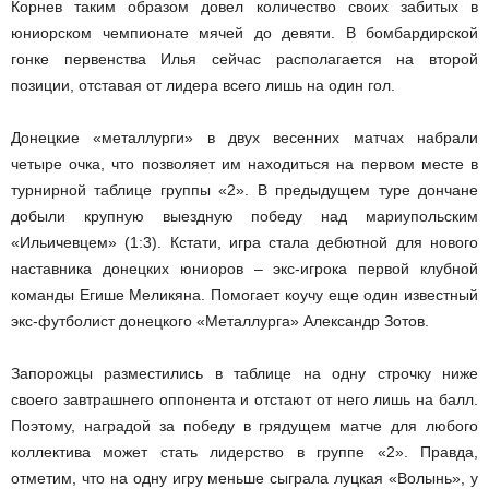
Корнев таким образом довел количество своих забитых в
юниорском чемпионате мячей до девяти. В бомбардирской
гонке первенства Илья сейчас располагается на второй
позиции, отставая от лидера всего лишь на один гол.
Донецкие «металлурги» в двух весенних матчах набрали
четыре очка, что позволяет им находиться на первом месте в
турнирной таблице группы «2». В предыдущем туре дончане
добыли крупную выездную победу над мариупольским
«Ильичевцем» (1:3). Кстати, игра стала дебютной для нового
наставника донецких юниоров – экс-игрока первой клубной
команды Егише Меликяна. Помогает коучу еще один известный
экс-футболист донецкого «Металлурга» Александр Зотов.
Запорожцы разместились в таблице на одну строчку ниже
своего завтрашнего оппонента и отстают от него лишь на балл.
Поэтому, наградой за победу в грядущем матче для любого
коллектива может стать лидерство в группе «2». Правда,
отметим, что на одну игру меньше сыграла луцкая «Волынь», у