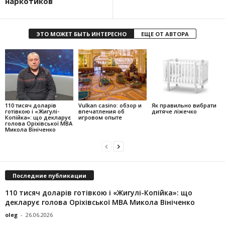
наркотиков
ЭТО МОЖЕТ БЫТЬ ИНТЕРЕСНО
ЕЩЕ ОТ АВТОРА
110 тисяч доларів
Vulkan casino: обзор и
Як правильно вибрати
готівкою і «Жигулі-
впечатления об
дитяче ліжечко
Копійка»: що декларує
игровом опыте
голова Оріхівської МВА
Микола Вініченко
Последние публикации
110 тисяч доларів готівкою і «Жигулі-Копійка»: що
декларує голова Оріхівської МВА Микола Вініченко
oleg
-
26.06.2026