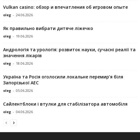
Vulkan casino: обзор и впечатления об игровом опыте
oleg
-
24.06.2026
Як правильно вибрати дитяче ліжечко
oleg
-
19.06.2026
Андрологія та урологія: розвиток науки, сучасні реалії та
значення лікарів
oleg
-
18.06.2026
Україна та Росія оголосили локальне перемир’я біля
Запорізької АЕС
oleg
-
05.06.2026
Сайлентблоки і втулки для стабілізатора автомобіля
oleg
-
04.06.2026