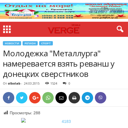
НОВОСТИ
РЕГИОН
СПОРТ
Молодежка "Металлурга"
намеревается взять реванш у
донецких сверстников
От
olbolab
-
24.03.2015
1524
0
Просмотры:
288