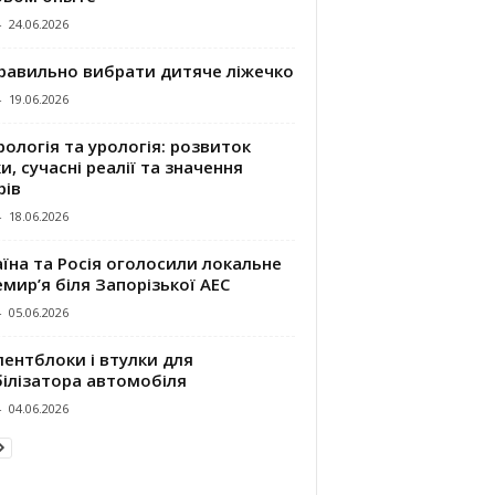
-
24.06.2026
правильно вибрати дитяче ліжечко
-
19.06.2026
ологія та урологія: розвиток
и, сучасні реалії та значення
рів
-
18.06.2026
їна та Росія оголосили локальне
мир’я біля Запорізької АЕС
-
05.06.2026
ентблоки і втулки для
білізатора автомобіля
-
04.06.2026