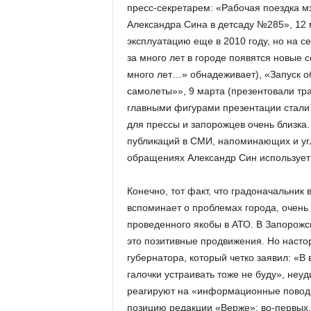
пресс-секретарем: «Рабочая поездка м
Александра Сина в детсаду №285», 12 
эксплуатацию еще в 2010 году, но на с
за много лет в городе появятся новые 
много лет…» обнадеживает), «Запуск о
самолеты»», 9 марта (презентовали тра
главными фигурами презентации стали
для прессы и запорожцев очень близка.
публикаций в СМИ, напоминающих и угл
обращениях Александр Син использует 
Конечно, тот факт, что градоначальник
вспоминает о проблемах города, очень 
проведенного якобы в АТО. В Запорожск
это позитивные продвижения. Но насто
губернатора, который четко заявил: «В
галочки устраивать тоже не буду», неу
реагируют на «информационные повод
позицию редакции «Верже»: во-первых,