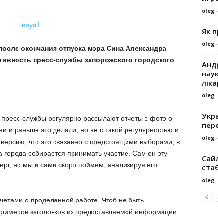
oleg
Як 
oleg
 после окончания отпуска мэра Сина Александра
ктивность пресс-службы запорожского городского
Андр
наук
ліка
oleg
Укра
пресс-службы регулярно рассылают отчеты с фото о
пере
и и раньше это делали, но не с такой регулярностью и
oleg
 версию, что это связанно с предстоящими выборами, в
а города собирается принимать участие. Сам он эту
Сайл
рг, но мы и сами скоро поймем, анализируя его
ста
oleg
четами о проделанной работе. Чтоб не быть
 примеров заголовков из предоставляемой информации