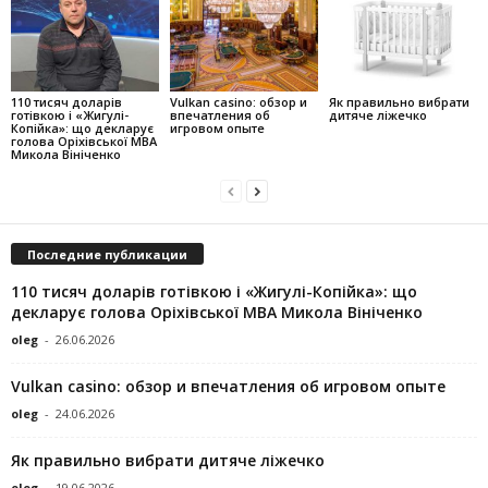
110 тисяч доларів
Vulkan casino: обзор и
Як правильно вибрати
готівкою і «Жигулі-
впечатления об
дитяче ліжечко
Копійка»: що декларує
игровом опыте
голова Оріхівської МВА
Микола Вініченко
Последние публикации
110 тисяч доларів готівкою і «Жигулі-Копійка»: що
декларує голова Оріхівської МВА Микола Вініченко
oleg
-
26.06.2026
Vulkan casino: обзор и впечатления об игровом опыте
oleg
-
24.06.2026
Як правильно вибрати дитяче ліжечко
oleg
-
19.06.2026