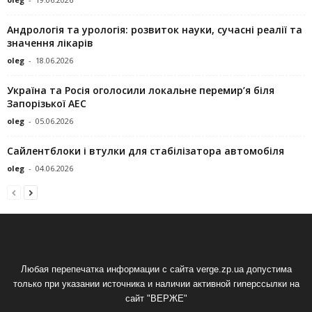
Андрологія та урологія: розвиток науки, сучасні реалії та
значення лікарів
oleg
-
18.06.2026
Україна та Росія оголосили локальне перемир’я біля
Запорізької АЕС
oleg
-
05.06.2026
Сайлентблоки і втулки для стабілізатора автомобіля
oleg
-
04.06.2026
Любая перепечатка информации с сайта verge.zp.ua допустима
только при указании источника и наличии активной гиперссылки на
сайт "ВЕРЖЕ"